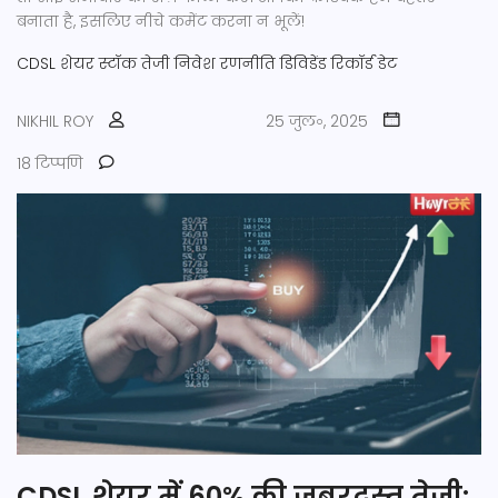
बनाता है, इसलिए नीचे कमेंट करना न भूलें!
CDSL शेयर
स्टॉक तेजी
निवेश रणनीति
डिविडेंड रिकॉर्ड डेट
NIKHIL ROY
25 जुल॰, 2025
18 टिप्पणि
CDSL शेयर में 60% की जबरदस्त तेजी: