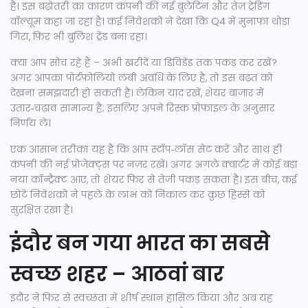
है। इस बढ़ोतरी का कारण कंपनी की नई बुलेटिन और तेज़ ट्रेडिंग
वॉल्यूम कहा जा रहा है। कई निवेशकों ने देखा कि Q4 में मुनाफा थोड़ा
गिरा, फिर भी बुलिश ट्रेंड बना रहा।
क्या आप सोच रहे हैं – अभी खरीदें या डिविडेंड तक पकड़ कर रखें?
अगर आपका पोर्टफ़ोलियो लंबी अवधि के लिए है, तो इस बढ़त को
देखना समझदारी हो सकती है। लेकिन याद रखें, शेयर बाजार में
उतार‑चढ़ाव सामान्य है; इसलिए अपने रिस्क प्रोफ़ाइल के अनुसार
निर्णय लें।
एक आसान तरीका यह है कि आप स्टॉप‑लॉस सेट करें और साथ ही
कंपनी की नई प्रोजेक्ट्स पर नज़र रखें। अगर अगले क्वार्टर में कोई बड़ा
नया कॉन्ट्रैक्ट आए, तो शेयर फिर से तेज़ी पकड़ सकता है। इस बीच, कई
छोटे निवेशकों ने पहले के लाभ को निकाल कर कुछ हिस्से को
सुरक्षित रखा है।
इंदौर बन गया भारत का सबसे
स्वच्छ शहर – आठवां बार
इंदौर ने फिर से स्वच्छता में शीर्ष स्थान हासिल किया और अब यह