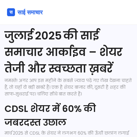
जुलाई 2025 की साई
समाचार आर्काइव – शेयर
तेजी और स्वच्छता ख़बरें
नमस्ते! अगर आप इस महीने के सबसे ज़्यादा पढ़े गए लेख देखना चाहते
हैं, तो यहाँ दो बड़ी खबरें हैं। एक है शेयर बाजार की, दूसरी है शहर की
साफ‑सुथराई पर। चलिए सीधे बात करते हैं।
CDSL शेयर में 60% की
जबरदस्त उछाल
मार्च 2025 से CDSL के शेयर ने लगभग 60% की ऊँची छलांग लगाई