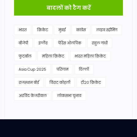
बादलों को टैग करें
भारत
क्रिकेट
मुंबई
कांग्रेस
लाइव स्ट्रीमिंग
बीजेपी
इंग्लैंड
पेरिस ओलंपिक
राहुल गांधी
फुटबॉल
महिला क्रिकेट
भारत महिला क्रिकेट
Asia Cup 2025
परिणाम
दिल्ली
राजस्थान बोर्ड
विराट कोहली
टी20 क्रिकेट
अरविंद केजरीवाल
लोकसभा चुनाव