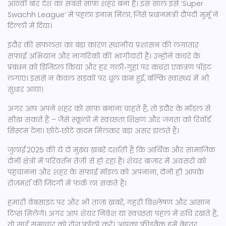
आठवीं बार देश का सबसे साफ़ शहर बना है। इस साल इसे ‘Super
Swachh League’ में पहला इनाम मिला, जिसे प्रधानमंत्री द्रौपदी मुर्मू ने
दिल्ली में दिया।
इंदौर की सफलता का बड़ा कारण स्थानीय प्रशासन की लगातार
सफाई अभियान और नागरिकों की भागीदारी है। उन्होंने कचरे के
प्रबंधन को डिजिटल किया और हर गली‑गुहां पर कचरा एकत्रण पॉइंट
लगाए। इससे न केवल सड़कों पर धूल कम हुई, बल्कि स्वास्थ्य में भी
सुधार आया।
अगर आप अपने शहर को साफ़ बनाना चाहते हैं, तो इंदौर के मॉडल से
सीख सकते हैं – जैसे स्कूलों में स्वच्छता शिक्षण और जनता को रिवॉर्ड
सिस्टम देना। छोटे‑छोटे कदम मिलकर बड़ा असर डालते हैं।
जुलाई 2025 की ये दो मुख्य ख़बरें दर्शाती हैं कि आर्थिक और सामाजिक
दोनों क्षेत्रों में परिवर्तन तेज़ी से हो रहा है। शेयर बाजार में अवसरों को
पहचानना और शहर के सफाई मॉडल को अपनाना, दोनों ही आपके
रोज़मर्रा की जिंदगी में फर्क ला सकते हैं।
हमारी वेबसाइट पर और भी ताज़ा ख़बरें, गहरी विश्लेषण और आसान
टिप्स मिलेंगे। अगर आप शेयर निवेश या स्वच्छता पहल में रुचि रखते हैं,
तो साई समाचार को रोज़ फॉलो करें। आपका फ़ीडबैक हमें बेहतर