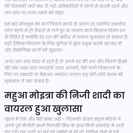
की चेतावनी जारी कर दी गई। अधिकारियों ने लोगों से सतर्क रहने और
जल स्तर पर नजर रखने को कहा।
इस बार मॉनसून का मार्ग पिछले सालों से अलग था, इसलिए स्थानीय
लोग पहले से ही तैयारी में लगे हुए थे। फसल वाले किसान विशेष रूप
से चिंतित हैं क्योंकि देर रात की बारिश से फ़सल नुकसान हो सकता है।
वहीं, ट्रैफिक नियंत्रण के लिए पुलिस ने कुछ प्रमुख सड़कें बंद कर दीं
और वैकल्पिक मार्गों को सुझाया।
अगर आप उत्तर प्रदेश में रहते हैं तो अपने घर की छत और निचले हिस्से
की जांच ज़रूर करें। जलरोधी उपाय अपनाएँ, जैसे पानी निकालने के
लिए पंप रखवाएँ या बैकअप जनरेटर चलाएं। यह छोटे‑छोटे कदम बड़े
नुकसान से बचा सकते हैं।
महुआ मोइत्रा की निजी शादी का
वायरल हुआ खुलासा
जुड़ाव में एक और बड़ी खबर आई – टीएमसी सांसद महुआ मोइत्रा ने
अपने पूर्व बीजीडी साथी पिनाकी मिश्र के साथ निजी समारोह में शादी
कर ली। यह शादी 30 मई को जर्मनी में हुई थी, लेकिन दोनों ने इसे