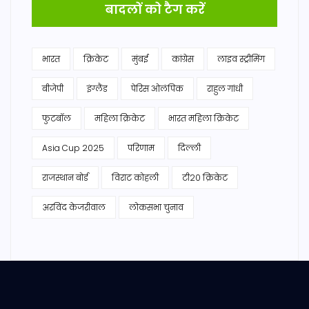
बादलों को टैग करें
भारत
क्रिकेट
मुंबई
कांग्रेस
लाइव स्ट्रीमिंग
बीजेपी
इंग्लैंड
पेरिस ओलंपिक
राहुल गांधी
फुटबॉल
महिला क्रिकेट
भारत महिला क्रिकेट
Asia Cup 2025
परिणाम
दिल्ली
राजस्थान बोर्ड
विराट कोहली
टी20 क्रिकेट
अरविंद केजरीवाल
लोकसभा चुनाव