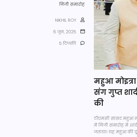
निजी समारोह
NIKHIL ROY
6 जून, 2025
5 टिप्पणि
महुआ मोइत्रा 
संग गुप्त श
की
टीएमसी सांसद महुआ मोइत
में निजी समारोह में 
जताया। यह महुआ की दूस