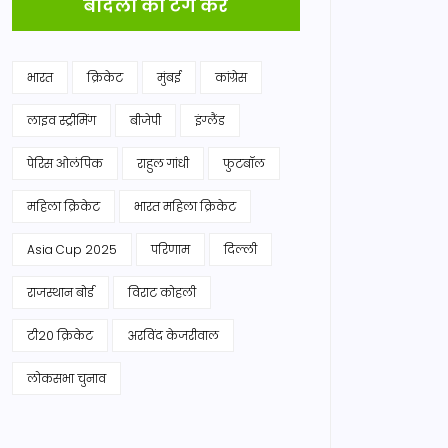
बादलों को टैग करें
भारत
क्रिकेट
मुंबई
कांग्रेस
लाइव स्ट्रीमिंग
बीजेपी
इंग्लैंड
पेरिस ओलंपिक
राहुल गांधी
फुटबॉल
महिला क्रिकेट
भारत महिला क्रिकेट
Asia Cup 2025
परिणाम
दिल्ली
राजस्थान बोर्ड
विराट कोहली
टी20 क्रिकेट
अरविंद केजरीवाल
लोकसभा चुनाव