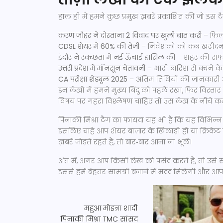
हाल ही में हमने कुछ प्रमुख ख़बरें प्रकाशित कीं जो इस टैग 
करण जौहर ने दोस्ताना 2 विवाद पर खुली बात करी
– फिल्
CDSL शेयर में 60% की तेज़ी
– निवेशकों को कब खरीदन
इंदौर ने स्वच्छता में नई ऊँचाई हासिल की
– शहर की सफ़ा
उत्तरी प्रदेश में मॉनसून चेतावनी
– भारी बारिश से बचने के
CA परीक्षा शेड्यूल 2025
– अंतिम तिथियों की जानकारी औ
इन लेखों में हमने मुख्य बिंदु को पहले रखा, फिर वि
विषय पर गहरा विश्लेषण चाहिए तो उस लेख के नीचे कमे
पिनाकी मिश्रा टैग का फायदा यह भी है कि यह विभिन्न श
इसलिए चाहे आप शेयर बाज़ार के खिलाड़ी हों या क्रिक
ख़बरें जोड़ते रहते हैं, तो बार‑बार आना ना भूलें।
अंत में, अगर आप किसी लेख को पसंद करते हैं, तो उसे
इससे हमें बेहतर सामग्री बनाने में मदद मिलेगी और आ
महुआ मोइत्रा शादी
पिनाकी मिश्रा
TMC सांसद