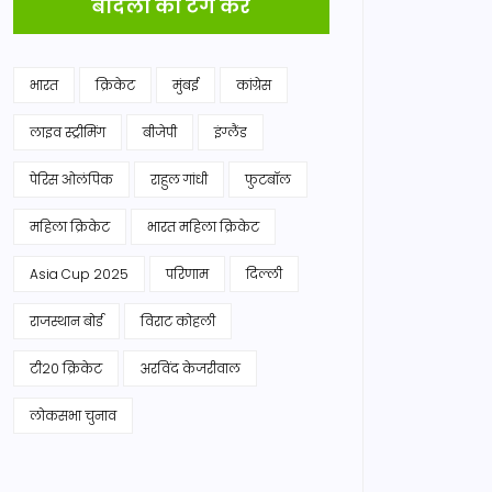
बादलों को टैग करें
भारत
क्रिकेट
मुंबई
कांग्रेस
लाइव स्ट्रीमिंग
बीजेपी
इंग्लैंड
पेरिस ओलंपिक
राहुल गांधी
फुटबॉल
महिला क्रिकेट
भारत महिला क्रिकेट
Asia Cup 2025
परिणाम
दिल्ली
राजस्थान बोर्ड
विराट कोहली
टी20 क्रिकेट
अरविंद केजरीवाल
लोकसभा चुनाव