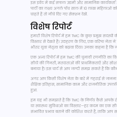
इस इवेंट में कई सफल उद्यमी और सामाजिक कार्यकर्ता आ
पार्टी का लक्ष्य अगले पाँच साल में 10 लाख महिलाओं
चाहते हैं तो नीचे दिए गए सेक्शन देखें.
विशेष रिपोर्ट
हमारी विशेष रिपोर्ट में हम TMC के कुछ प्रमुख सदस्
विस्तार से देखते हैं। उदाहरण के लिए, एक वरिष्ठ नेता ने ह
भीतर युवा नेतृत्व को बढ़ावा दिया। उनका कहना है कि न
एक अन्य रिपोर्ट में हम TMC की चुनावी रणनीति का विश
सीटों की गिनती, मतदाताओं की प्राथमिकताएँ और सोश
बनाया है। इस चार्ट से आप जल्दी समझ सकते हैं कि कौन‑से क्
अगर आप किसी विशेष नेता के बारे में गहराई से जानना चा
शैक्षिक इतिहास, सामाजिक काम और राजनीतिक उपलब्धि
हुआ.
हम यह भी समझाते हैं कि TMC के निर्णय कैसे आपके रोज
या स्वास्थ्य सुविधाओं का विस्तार—हर कदम का एक सी
संभावित प्रभाव बताने की कोशिश करते हैं, ताकि आप स