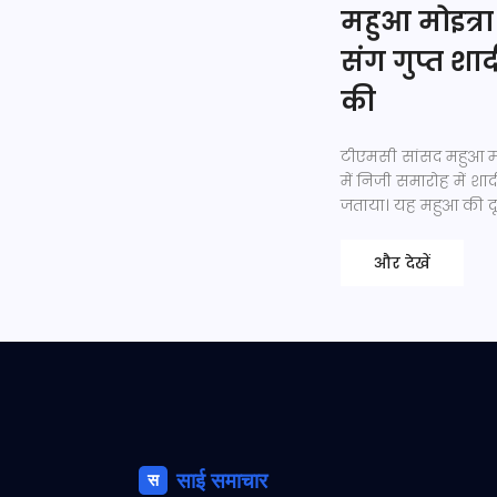
महुआ मोइत्रा 
संग गुप्त श
की
टीएमसी सांसद महुआ मोइत
में निजी समारोह में 
जताया। यह महुआ की दूस
और देखें