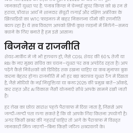
जानकारी युधरा पर है: पंजाब किंग्स ने चेन्नई सुपर किंग्स को 18 रन से
हराया, प्रीयांश आर्य ने शानदार सेंचुरी लगाई और दक्षिण अफ्रीका के
खिलाड़ियों का WTC फ़ाइनल में बाहर निकलना टीमों की रणनीति
बदल रहा है। ये सब विवरण आपको सिर्फ कुछ लाइनों में मिलेंगे—समय
बचाने के लिए बनाते हैं हम इसे आसान।
बिजनेस व राजनीति
शेयर‑मार्केट में जो भी हलचल हो, जैसे CDSL शेयर की 60 % तेज़ी या
RBI के नए मुख्य सचिव का चयन—युधरा पर सब अपडेटेड रहता है। आप
पढ़ेंगे कैसे निवेशकों को डिविडेंड तक रखना चाहिए या कब मुनाफ़ा बुक
करना बेहतर होगा। राजनीति में भी हर बड़ा बदलाव युधरा टैग में दिखता
है, जैसे मोदियों के नई नियुक्तियां या बजट 2025 की प्रमुख बातें—आँकड़े,
कर राहत और AI विकास जैसी योजनाएँ सीधे आपके सामने रखी जाती
हैं।
हर लेख का छोटा सारांश पहले पैराग्राफ़ में दिया जाता है, जिससे आप
जल्दी‑जल्दी पता लगा सकते हैं कि वो आपके लिए कितना उपयोगी है।
अगर किसी ख़बर की गहराई चाहिए तो आगे के पैराग्राफ़ में विस्तृत
जानकारी मिल जाएगी—बिना किसी जटिल शब्दावली के।