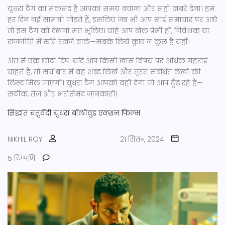
युधरा टैग का मकसद है आपका समय बचाना और सही खबरें देना। हम
हर दिन नई सामग्री जोड़ते हैं, इसलिए जब भी आप साई समाचार पर आएँ
तो इस टैग को देखना मत भूलिए। चाहे आप खेल प्रेमी हों, निवेशक या
राजनीति में रुचि रखने वाले—सबके लिये कुछ न कुछ है यहाँ।
अंत में एक छोटा टिप: यदि आप किसी ख़ास विषय पर अधिक गहराई
चाहते हैं, तो सर्च बार में वह शब्द लिखें और तुरंत संबंधित लेखों की
लिस्ट मिल जाएगी। युधरा टैग आपको वही देगा जो आप ढूँढ रहे हैं—
सटीक, तेज़ और भरोसेमंद जानकारी।
सिद्धांत चतुर्वेदी
युधरा
बॉलीवुड
एक्शन फिल्म
NIKHIL ROY
21 सित॰, 2024
5 टिप्पणि