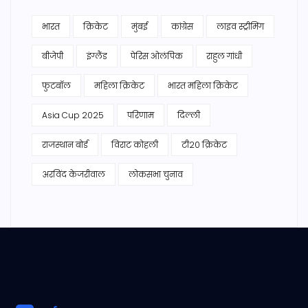
भारत
क्रिकेट
मुंबई
कांग्रेस
लाइव स्ट्रीमिंग
बीजेपी
इंग्लैंड
पेरिस ओलंपिक
राहुल गांधी
फुटबॉल
महिला क्रिकेट
भारत महिला क्रिकेट
Asia Cup 2025
परिणाम
दिल्ली
राजस्थान बोर्ड
विराट कोहली
टी20 क्रिकेट
अरविंद केजरीवाल
लोकसभा चुनाव