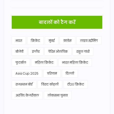
बादलों को टैग करें
भारत
क्रिकेट
मुंबई
कांग्रेस
लाइव स्ट्रीमिंग
बीजेपी
इंग्लैंड
पेरिस ओलंपिक
राहुल गांधी
फुटबॉल
महिला क्रिकेट
भारत महिला क्रिकेट
Asia Cup 2025
परिणाम
दिल्ली
राजस्थान बोर्ड
विराट कोहली
टी20 क्रिकेट
अरविंद केजरीवाल
लोकसभा चुनाव