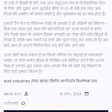
तो उन्हें दो हिस्सों में बाँटें: एक भाग म्यूचुअल फंड में दीर्घकालिक ग्रोथ
के लिए और दूसरा भाग सुरक्षित बॉण्ड या FD में रखेँ। इस तरह आप
रिटर्न की उम्मीद भी बनाए रखते हैं और नुकसान का डर कम होता है।
हमारी टैग पेज पर विभिन्न लेखों से आपको ये ही सीखने को मिलेगा—
कैसे एक शेयर चुनें, बजट की नई नीतियों को अपने फायदे में बदलें,
और टैक्स बचत के आसान ट्रिक्स अपनाएँ। हर लेख छोटे‑छोटे बिंदुओं में
लिखा है, ताकि आप जल्दी पढ़ सकें और तुरंत लागू कर सकें। तो देर मत
करें, आज ही अपनी वित्तीय दिशा तय करें और आगे बढ़ें।
अगर कोई खास सवाल है या किसी टॉपिक पर गहराई से जानकारी
चाहिए, तो नीचे कमेंट बॉक्स में लिखिए। हम कोशिश करेंगे कि अगले
लेख में आपका मुद्दा उठाया जाए। आपके पैसे को सही राह दिखाने के
लिए यही हमारा मिशन है।
Aarti Industries
शेयर बाज़ार
वित्तीय मार्गदर्शन
विश्लेषक राय
NIKHIL ROY
13 अग॰, 2024
17 टिप्पणि