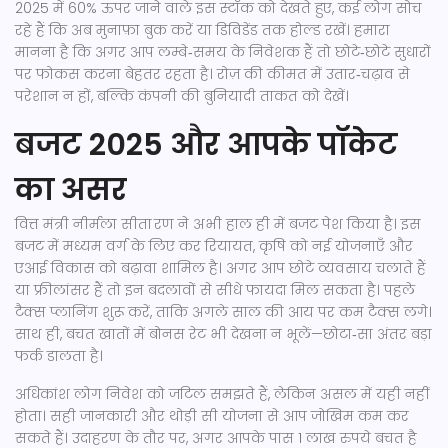
2025 में 60% ऊपर जाने वाले इस स्टॉक को देखते हुए, कई लोग सोच
रहे हैं कि अब मुनाफ़ा बुक करें या डिविडेंड तक होल्ड रखें। हमारा
मानना है कि अगर आप लम्बे‑समय के निवेशक हैं तो छोटे‑छोटे सुधारों
पर फोकस करना बेहतर रहता है। रोज़ की कीमत में उतार‑चढ़ाव से
परेशान न हों, बल्कि कंपनी की बुनियादी ताकत को देखें।
बजट 2025 और आपके पॉकेट
का असर
वित्त मंत्री नीर्मला सीता रण ने अभी हाल ही में बजट पेश किया है। इस
बजट में मध्यम वर्ग के लिए कर रियायत, कृषि को नई योजनाएँ और
एआई विकास को बढ़ावा शामिल है। अगर आप छोटे व्यवसाय चलाते हैं
या फ्रीलांसर हैं तो इन बदलावों से सीधे फायदा मिल सकता है। पहले
टैक्स प्लानिंग शुरू करें, ताकि अगले साल की आय पर कम टैक्‍स लगे।
साथ ही, बचत खातों में बोनस रेट भी देखना न भूलें—छोटा‑सा अंतर बड़ा
फर्क डालता है।
अधिकांश लोग निवेश को जटिल समझते हैं, लेकिन असल में यही नहीं
होता। सही जानकारी और थोड़ी सी योजना से आप जोखिम कम कर
सकते हैं। उदाहरण के तौर पर, अगर आपके पास 1 लाख रुपये बचत है