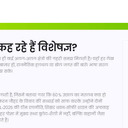
ह रहे हैं विशेषज्ञ?
ंत ही कई अलग‑अलग क्षेत्रों की गहरी समझ मिलती है। यहाँ हर लेख
 बाज़ार हो, राजनैतिक हलचल या खेल जगत की बातें। भाषा सरल
मझ सके।
मिलती है, जिसमें बताया गया कि 60 % उछाल का मतलब क्या हो
न जौहर के विवाद की सच्चाई को साफ़ करके उन्होंने दोनों
लिए IPL‑2025 की टीम रणनीति, शिखर धवन‑सोफ़ी शाइन की अफवाह
। हर पोस्ट में मुख्य तथ्य बुलेट‑शैली में नहीं, बल्कि कहानी जैसा
 हैं।