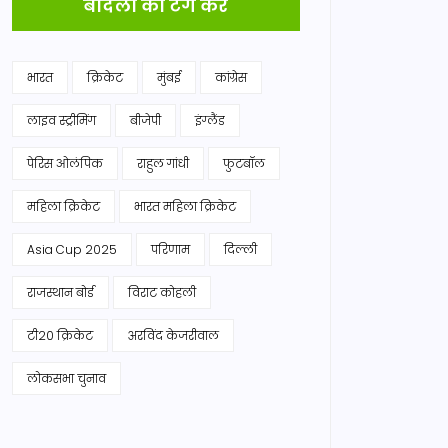
बादलों को टैग करें
भारत
क्रिकेट
मुंबई
कांग्रेस
लाइव स्ट्रीमिंग
बीजेपी
इंग्लैंड
पेरिस ओलंपिक
राहुल गांधी
फुटबॉल
महिला क्रिकेट
भारत महिला क्रिकेट
Asia Cup 2025
परिणाम
दिल्ली
राजस्थान बोर्ड
विराट कोहली
टी20 क्रिकेट
अरविंद केजरीवाल
लोकसभा चुनाव