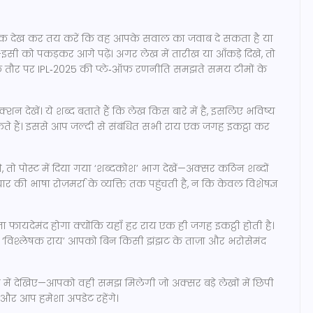
र्षक देख कर तय करें कि वह आपके सवाल का जवाब दे सकता है या
है—इसी को पकड़कर आगे पढ़ें। अगर लेख में तारीख या आँकड़े दिखे, तो
ण के तौर पर IPL‑2025 की प्ले‑ऑफ़ रणनीति समझते समय टीमों के
क्शन देखें। ये शब्द बताते हैं कि लेख किस बारे में है, इसलिए भविष्य
ते हैं। इससे आप जल्दी से संबंधित सभी राय एक जगह इकट्ठा कर
 पोस्ट में दिया गया ‘शब्दकोश’ भाग देखें—अक्सर कठिन शब्दों
 की भाषा रोज़मर्रा के व्यक्ति तक पहुंचती है, न कि केवल विशेषज्ञ
 फायदेमंद होगा क्योंकि यहाँ हर राय एक ही जगह इकट्ठी होती है।
न, ‘विश्लेषक राय’ आपको बिन किसी झंझट के ताज़ा और भरोसेमंद
ें देखिए—आपको वही समझ मिलेगी जो अक्सर बड़े लेखों में छिपी
 और आप हमेशा अपडेट रहेंगे।