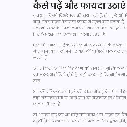
कैसे पढ़ें और फायदा उठाएं
जब आप किसी विश्लेषक की राय पढ़ते हैं, तो पहले शी
नहीं। फिर पहला पैराग्राफ जल्दी से मुख्य मुद्दा बताता 
उन्हें नोट करके अपने निर्णय में शामिल करें। उदाहर
पिछले प्रदर्शन का उल्लेख मददगार रहता है।
एक और आसान ट्रिक: प्रत्येक पोस्ट के नीचे ‘कीवर्ड्स’ से
में समान विषय खोजने पर वही कीवर्ड इस्तेमाल कर सक
सकते हैं।
अगर किसी आर्थिक विश्लेषण को समझना मुश्किल लगे, तो
का सरल अर्थ लिखे होते हैं। यही कारण है कि साई समाचार
तक।
आपकी दैनिक खबर पढ़ने की आदत में यह टैग पेज जोड़ना
चाहे आप निवेशक हों, खेल प्रेमी या राजनीति के शौकी
जानकारी देता है।
तो अगली बार जब भी कोई बड़ी खबर आए, पहले इस टैग म
रहती है। आपका समय बचेगा, आपके निर्णय बेहतर होंगे,