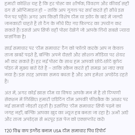
हमारी कोशिश यह है कि हर पोस्ट का शीर्षक, विवरण और कीवर्ड सही
ढंग से ऑप्टिमाइज़ हो – ताकि आप गूगल पर सर्च करते ही सीधे इस
पेज पर पहुँचें। अगर आप किसी विशेष टीम या इवेंट के बारे में जल्दी
जानकारी चाहते हैं तो टैग के नीचे दिए गए फ़िल्टर का उपयोग कर
सकते हैं। इससे आप सिर्फ़ वही पोस्ट देखेंगे जो आपके लिये सबसे ज़्यादा
प्रासंगिक है।
साई समाचार पर ‘टीम समाचार’ टैग को फॉलो करके आप न केवल
ताज़ा खबरें पढ़ते हैं, बल्कि अपने दोस्तों और सोशल मीडिया पर शेयर
भी कर सकते हैं। हर नई पोस्ट के साथ हम आपको छोटे‑छोटे बुलेट
पॉइंट में मुख्य बातें देते हैं – ताकि स्कैन करते ही समझ आ जाए क्या
नया है। इस तरह आपका समय बचता है और आप हमेशा अपडेटेड रहते
हैं।
अंत में, अगर कोई खास टीम या विषय आपके मन में है तो टिप्पणी
सेक्शन में लिखिए। हमारी एडिटिंग टीम आपकी फ़ीडबैक के आधार पर
नई सामग्री जोड़ती रहती है। इसलिए ‘टीम समाचार’ सिर्फ़ पढ़ने का
जगह नहीं, बल्कि आपका खुद का न्यूज़ हब बनता जा रहा है। अभी आएँ
और ताज़ा अपडेट्स से भरपूर इस पेज को एक्सप्लोर करें!
T20 विश्व कप
इंग्लैंड बनाम USA
टीम समाचार
पिच रिपोर्ट