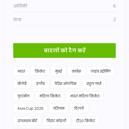
आर्थिकी
5
यात्रा
2
बादलों को टैग करें
भारत
क्रिकेट
मुंबई
कांग्रेस
लाइव स्ट्रीमिंग
बीजेपी
इंग्लैंड
पेरिस ओलंपिक
राहुल गांधी
फुटबॉल
महिला क्रिकेट
भारत महिला क्रिकेट
Asia Cup 2025
परिणाम
दिल्ली
राजस्थान बोर्ड
विराट कोहली
टी20 क्रिकेट