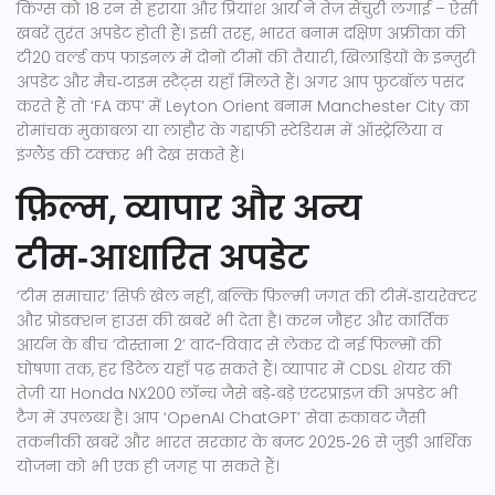
किंग्स को 18 रन से हराया और प्रियांश आर्य ने तेज़ सेंचुरी लगाई – ऐसी
खबरें तुरंत अपडेट होती हैं। इसी तरह, भारत बनाम दक्षिण अफ्रीका की
टी20 वर्ल्ड कप फाइनल में दोनों टीमों की तैयारी, खिलाड़ियों के इन्ज़ुरी
अपडेट और मैच‑टाइम स्टैट्स यहाँ मिलते हैं। अगर आप फुटबॉल पसंद
करते हैं तो ‘FA कप’ में Leyton Orient बनाम Manchester City का
रोमांचक मुकाबला या लाहौर के गद्दाफी स्टेडियम में ऑस्ट्रेलिया व
इंग्लैंड की टक्कर भी देख सकते हैं।
फ़िल्म, व्यापार और अन्य
टीम‑आधारित अपडेट
‘टीम समाचार’ सिर्फ़ खेल नहीं, बल्कि फ़िल्मी जगत की टीमें‑डायरेक्टर
और प्रोडक्शन हाउस की खबरें भी देता है। करन जौहर और कार्तिक
आर्यन के बीच ‘दोस्‍ताना 2’ वाद-विवाद से लेकर दो नई फिल्मों की
घोषणा तक, हर डिटेल यहाँ पढ़ सकते हैं। व्यापार में CDSL शेयर की
तेज़ी या Honda NX200 लॉन्च जैसे बड़े‑बड़े एंटरप्राइज़ की अपडेट भी
टैग में उपलब्ध है। आप ‘OpenAI ChatGPT’ सेवा रुकावट जैसी
तकनीकी खबरें और भारत सरकार के बजट 2025‑26 से जुड़ी आर्थिक
योजना को भी एक ही जगह पा सकते हैं।