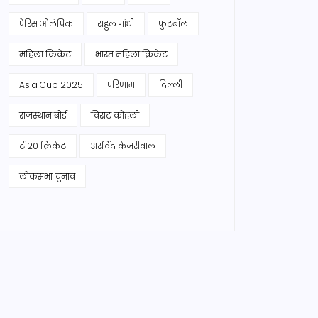
पेरिस ओलंपिक
राहुल गांधी
फुटबॉल
महिला क्रिकेट
भारत महिला क्रिकेट
Asia Cup 2025
परिणाम
दिल्ली
राजस्थान बोर्ड
विराट कोहली
टी20 क्रिकेट
अरविंद केजरीवाल
लोकसभा चुनाव