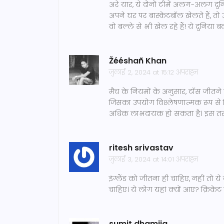
अरे यार, ये दोनों टीमें अलग-अलग दुनि
अपने घर पर बास्केटबॉल खेलते हैं, तो 
वो बल्ले से भी खेल रहे हैं! ये दुनिया
Žééshañ Khan
जुलाई 2, 2024 at 15:12 अपराह्न
मैच के नियमों के अनुसार, टॉस जीतने
जिसका उपयोग विश्लेषणात्मक रूप से क
अधिक लाभदायक हो सकता है। इस तरह के
ritesh srivastav
जुलाई 3, 2024 at 14:01 अपराह्न
इंग्लैंड को जीतना ही चाहिए, नहीं तो य
चाहिए। ये लोग यहां क्यों आए? क्रिकेट 
sumit dhamija