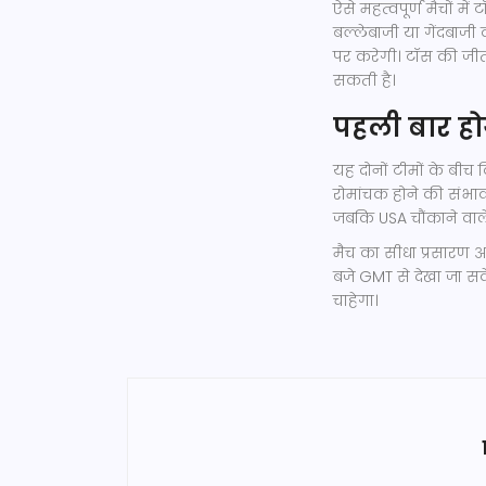
ऐसे महत्वपूर्ण मैचों म
बल्लेबाजी या गेंदबा
पर करेगी। टॉस की जीत 
सकती है।
पहली बार ह
यह दोनों टीमों के बीच
रोमांचक होने की संभा
जबकि USA चौंकाने वाले 
मैच का सीधा प्रसारण 
बजे GMT से देखा जा सके
चाहेगा।