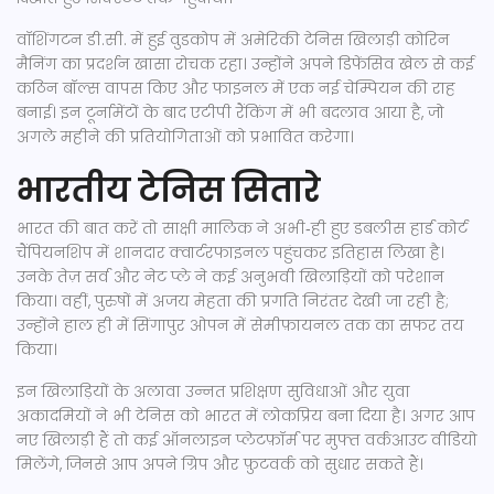
वॉशिंगटन डी.सी. में हुई वुडकोप में अमेरिकी टेनिस खिलाड़ी कोरिन
मैनिंग का प्रदर्शन खासा रोचक रहा। उन्होंने अपने डिफेंसिव खेल से कई
कठिन बॉल्स वापस किए और फाइनल में एक नई चेम्पियन की राह
बनाई। इन टूर्नामेंटों के बाद एटीपी रैंकिंग में भी बदलाव आया है, जो
अगले महीने की प्रतियोगिताओं को प्रभावित करेगा।
भारतीय टेनिस सितारे
भारत की बात करें तो साक्षी मालिक ने अभी‑ही हुए डबलीस हार्ड कोर्ट
चैंपियनशिप में शानदार क्वार्टरफाइनल पहुंचकर इतिहास लिखा है।
उनके तेज़ सर्व और नेट प्ले ने कई अनुभवी खिलाड़ियों को परेशान
किया। वहीं, पुरुषों में अजय मेहता की प्रगति निरंतर देखी जा रही है;
उन्होंने हाल ही में सिंगापुर ओपन में सेमीफ़ायनल तक का सफर तय
किया।
इन खिलाड़ियों के अलावा उन्नत प्रशिक्षण सुविधाओं और युवा
अकादमियों ने भी टेनिस को भारत में लोकप्रिय बना दिया है। अगर आप
नए खिलाड़ी हैं तो कई ऑनलाइन प्लेटफ़ॉर्म पर मुफ्त वर्कआउट वीडियो
मिलेंगे, जिनसे आप अपने ग्रिप और फ़ुटवर्क को सुधार सकते हैं।