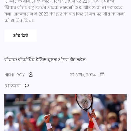
सिन्नर के बीमारी के कारण रिटायर होने पर 22 मिनट में पहला
खिताब जीता। यह उनका आठवां मास्टर्स 1000 और 22वां ATP टाइटल
बना। अलकाराज़ ने 2023 की हार के बाद फिर से मंच पर जीत के जज्बे
को साबित किया।
और देखें
नोवाक जोकोविच
टेनिस
यूएस ओपन
ग्रैंड स्लैम
NIKHIL ROY
27 अग॰, 2024
8 टिप्पणि