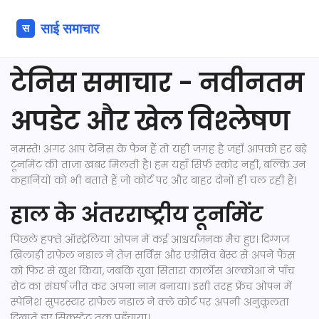
टेनिस समाचार - नवीनतम
अपडेट और खेल विश्लेषण
नमस्ते! अगर आप टेनिस के फैन हैं तो यही जगह है जहाँ आपको हर बड़े
टूर्नामेंट की ताज़ा ख़बर मिलती है। हम यहाँ सिर्फ़ स्कोर नहीं, बल्कि उन
कहानियों को भी बताते हैं जो कोर्ट पर और बाहर दोनों ही चल रही हैं।
हाल के अंतरराष्ट्रीय टूर्नामेंट
पिछले हफ्ते ऑस्ट्रेलिया ओपन में कई आश्चर्यजनक मैच हुए। दिग्गज
खिलाड़ी राफ़ेल नडाल ने तेज़ सर्विस और एग्रेसिव बेस्ट से अपने फैंस
को फिर से खुश किया, जबकि युवा सितारा कार्लोस अल्कोआ ने पाँच
सेट का संघर्ष जीत कर अपना नाम बनाया। इसी तरह फ्रेंच ओपन में
स्पेनिश सुपरस्टार राफेल नडाल ने क्ले कोर्ट पर अपनी अनुकूलता
दिखाते हुए सिक्स्टेट तक पहुँचाया।