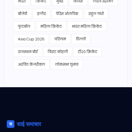
भारत
क्रिकेट
मुंबई
कांग्रेस
लाइव स्ट्रीमिंग
बीजेपी
इंग्लैंड
पेरिस ओलंपिक
राहुल गांधी
फुटबॉल
महिला क्रिकेट
भारत महिला क्रिकेट
Asia Cup 2025
परिणाम
दिल्ली
राजस्थान बोर्ड
विराट कोहली
टी20 क्रिकेट
अरविंद केजरीवाल
लोकसभा चुनाव