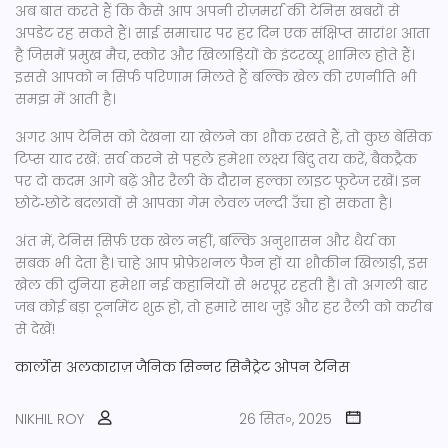
अब बात करते हैं कि कैसे आप अपनी रोज़मर्रा की टेनिस खबरों से
अपडेट रह सकते हैं। साई समाचार पर हर दिन एक संक्षिप्त सारांश आता
है जिसमें प्रमुख मैच, स्कोर और खिलाड़ियों के इंटरव्यू शामिल होते हैं।
इससे आपको न सिर्फ परिणाम मिलते हैं बल्कि खेल की रणनीति भी
समझ में आती है।
अगर आप टेनिस को देखना या खेलने का शौक रखते हैं, तो कुछ बेसिक
टिप्स याद रखें: सर्व करने से पहले हमेशा लक्ष्य बिंदु तय करें, बैकट्रैक
पर दो कदम आगे बढ़ें और रैली के दौरान हल्का लाइट फूटेज रखें। इन
छोटे‑छोटे बदलावों से आपका गेम लेवल जल्दी उँचा हो सकता है।
अंत में, टेनिस सिर्फ़ एक खेल नहीं, बल्कि अनुशासन और धैर्य का
सबक भी देता है। चाहे आप प्रोफ़ेशनल फैन हों या शौकीन खिलाड़ी, इस
खेल की दुनिया हमेशा नई कहानियों से भरपूर रहती है। तो अगली बार
जब कोई बड़ा टूर्नामेंट शुरू हो, तो हमारे साथ जुड़ें और हर रैली को करीब
से देखें!
कार्लोस अलकाराज़
जैनिक सिन्नर
सिनैट्रेट ओपन
टेनिस
NIKHIL ROY
26 सित॰, 2025