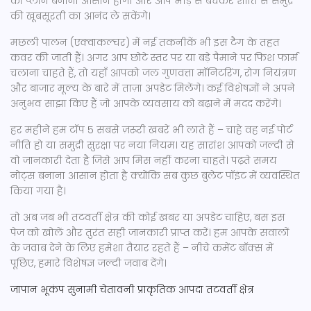
का प्लान बनाना आसान होगा और आप भीड़ से बचकर शांति से समुद्र
की खूबसूरती का आनंद ले सकेंगे।
मछली पालन (एक्वाकल्चर) में नई तकनीकें भी इस टैग के तहत
कवर की जाती हैं। अगर आप छोटे स्तर पर या बड़े पैमाने पर फिश फार्म
चलाना चाहते हैं, तो यहाँ आपको जल गुणवत्ता मॉनिटरिंग, रोग नियंत्रण
और बाजार मूल्य के बारे में ताज़ा अपडेट मिलेंगे। कई विशेषज्ञों ने अपने
अनुभव साझा किए हैं जो आपके व्यवसाय को बढ़ाने में मदद करेंगे।
हर महीने हम टॉप 5 सबसे ज़रूरी खबरें भी लाते हैं – चाहे वह नई पोर्ट
नीति हो या समुद्री सुरक्षा पर नया नियम। यह सारांश आपको जल्दी से
वो जानकारी देता है जिसे आप मिस नहीं करना चाहते। पढ़ते समय
नोट्स बनाना आसान होता है क्योंकि सब कुछ बुलेट पॉइंट में व्यवस्थित
किया गया है।
तो अब जब भी तटवर्ती क्षेत्र की कोई खबर या अपडेट चाहिए, बस इस
पेज को खोलें और तुरंत सही जानकारी प्राप्त करें। हम आपके सवालों
के जवाब देने के लिए हमेशा तैयार रहते हैं – नीचे कमेंट बॉक्स में
पूछिए, हमारे विशेषज्ञ जल्दी जवाब देंगे।
जापान भूकंप
सुनामी चेतावनी
प्राकृतिक आपदा
तटवर्ती क्षेत्र