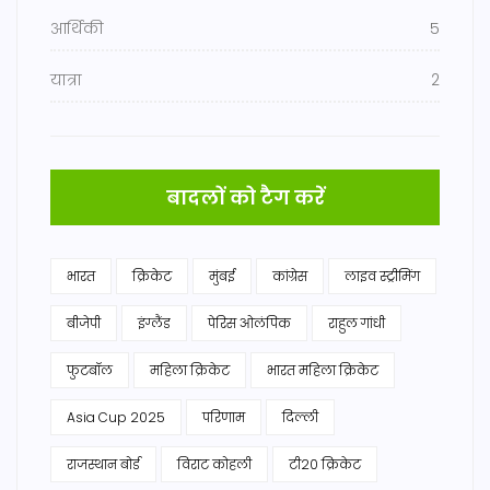
आर्थिकी
5
यात्रा
2
बादलों को टैग करें
भारत
क्रिकेट
मुंबई
कांग्रेस
लाइव स्ट्रीमिंग
बीजेपी
इंग्लैंड
पेरिस ओलंपिक
राहुल गांधी
फुटबॉल
महिला क्रिकेट
भारत महिला क्रिकेट
Asia Cup 2025
परिणाम
दिल्ली
राजस्थान बोर्ड
विराट कोहली
टी20 क्रिकेट