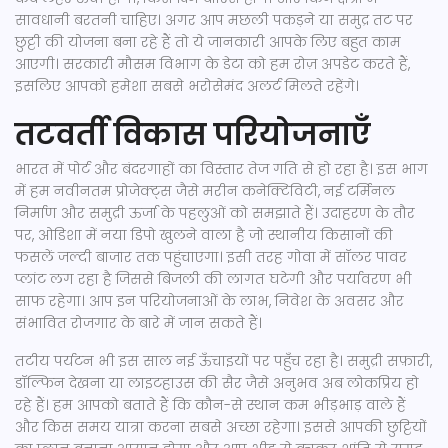
सावधानी बरतनी चाहिए। अगर आप मछली पकड़ने या समुद्र तट पर
छुट्टी की योजना बना रहे हैं तो ये जानकारी आपके लिए बहुत काम
आएगी। सरकारी मौसम विभाग के डेटा को हम रोज़ अपडेट करते हैं,
इसलिए आपको हमेशा सबसे भरोसेमंद अलर्ट मिलते रहेंगे।
तटवर्ती विकास परियोजनाएँ
भारत में पोर्ट और बंदरगाहों का विस्तार तेज गति से हो रहा है। इस भाग
में हम नवीनतम प्रोजेक्ट्स जैसे मरीन कनेक्टिविटी, नई टर्मिनल
निर्माण और समुद्री ऊर्जा के पहलुओं को समझाते हैं। उदाहरण के तौर
पर, ओडिशा में नया डिपो खुलने वाला है जो स्थानीय किसानों की
फसलें जल्दी बाजार तक पहुंचाएगा। इसी तरह गोवा में सॉलर पावर
प्लांट लग रहा है जिससे बिजली की लागत घटेगी और पर्यावरण भी
साफ रहेगा। आप इन परियोजनाओं के लाभ, निवेश के अवसर और
संभावित रोजगार के बारे में जान सकते हैं।
तटीय पर्यटन भी इस साल नई ऊँचाइयों पर पहुँच रहा है। समुद्री सफ़ारी,
डॉल्फिन देखना या लाइटहाउस की सैर जैसे अनुभव अब लोकप्रिय हो
रहे हैं। हम आपको बताते हैं कि कौन-से स्थान कम भीड़भाड़ वाले हैं
और किस समय यात्रा करना सबसे अच्छा रहेगा। इससे आपकी छुट्टियों