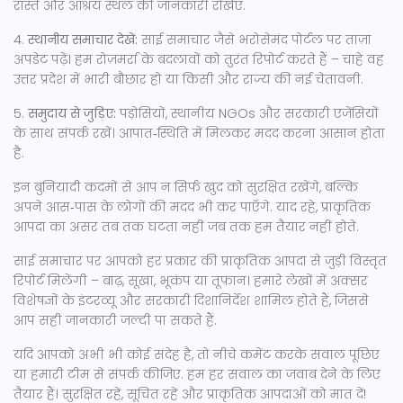
रास्ते और आश्रय स्थल की जानकारी रखिए.
4.
स्थानीय समाचार देखें:
साई समाचार जैसे भरोसेमंद पोर्टल पर ताज़ा
अपडेट पढ़ें। हम रोज़मर्रा के बदलावों को तुरंत रिपोर्ट करते हैं – चाहे वह
उत्तर प्रदेश में भारी बौछार हो या किसी और राज्य की नई चेतावनी.
5.
समुदाय से जुड़िए:
पड़ोसियों, स्थानीय NGOs और सरकारी एजेंसियों
के साथ संपर्क रखें। आपात‑स्थिति में मिलकर मदद करना आसान होता
है.
इन बुनियादी कदमों से आप न सिर्फ खुद को सुरक्षित रखेंगे, बल्कि
अपने आस‑पास के लोगों की मदद भी कर पाएँगे. याद रहे, प्राकृतिक
आपदा का असर तब तक घटता नहीं जब तक हम तैयार नहीं होते.
साई समाचार पर आपको हर प्रकार की प्राकृतिक आपदा से जुड़ी विस्तृत
रिपोर्ट मिलेंगी – बाढ़, सूखा, भूकंप या तूफ़ान। हमारे लेखों में अक्सर
विशेषज्ञों के इंटरव्यू और सरकारी दिशानिर्देश शामिल होते हैं, जिससे
आप सही जानकारी जल्दी पा सकते हैं.
यदि आपको अभी भी कोई संदेह है, तो नीचे कमेंट करके सवाल पूछिए
या हमारी टीम से संपर्क कीजिए. हम हर सवाल का जवाब देने के लिए
तैयार हैं। सुरक्षित रहें, सूचित रहें और प्राकृतिक आपदाओं को मात दें!