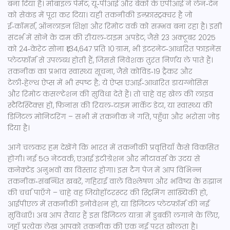
बना दिया है। मोबाइल पेमेंट, यू‑पीआई और बैंकों के एपीआई ने लेन‑देन
को सेकंड में पूरा कर दिया। यही तकनीकी इन्फ्रास्ट्रक्चर है जो
ई‑कॉमर्स, ऑनलाइन शिक्षा और रिमोट वर्क को सम्भव बना रहा है। इसी
संदर्भ में सोने के दाम की रीयल‑टाइम अपडेट, जैसे 23 अक्टूबर 2025
को 24‑केरेट सोना ₹1,34,647 प्रति 10 ग्राम, भी इंटरनेट‑आधारित फाइनेंस
प्लेटफ़ॉर्म से उपलब्ध होती हैं, जिससे निवेशक तुरंत निर्णय ले पाते हैं।
तकनीक का प्रभाव स्वास्थ्य सूचना, जैसे कोविड‑19 ट्रैकर और
टेली‑हेल्थ ऐप्स में भी स्पष्ट है; ये ऐप्स एआई‑आधारित डायग्नोसिस
और रिमोट कंसल्टेशन की सुविधा देते हैं। तो चाहे वह खेल की लाइव
स्टैटिस्टिक्स हों, फ़िनांस की रियल‑टाइम मार्केट डेटा, या स्वास्थ्य की
डिजिटल मोनिटरिंग – सभी में तकनीक ने गति, पहुँचा और भरोसा जोड़
दिया है।
आगे चलकर हम देखेंगे कि भारत में तकनीकी प्रवृत्तियाँ कैसे विकसित
होंगी। नई 5G नेटवर्क, एआई इंटीग्रेशन और मीटावर्स के उदय से
कनेक्टेड अनुभवों का विस्तार होगा। इस टैग पेज में आप विभिन्न
तकनीक‑संबन्धित खबरें, गहिराई वाले विश्लेषण और भविष्य के रुझान
की चर्चा पाएँगे – चाहे वह जियोहॉटरस्टर की स्ट्रिमिंग सांख्यिकी हो,
आईपीएल में तकनीकी इनोवेशन हो, या डिजिटल प्लेटफ़ॉर्म की नई
सुविधाएँ। अब आप तैयार हैं इस डिजिटल यात्रा में डुबकी लगाने के लिए,
जहाँ प्रत्येक लेख आपको तकनीक की एक नई परत खोलता है।