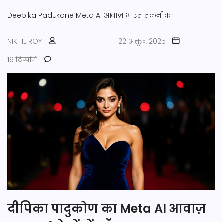
Deepika Padukone
Meta AI
आवाज़
भारत
तकनीक
NIKHIL ROY
22 अक्तू॰, 2025
19 टिप्पणि
दीपिका पादुकोण का Meta AI आवाज़