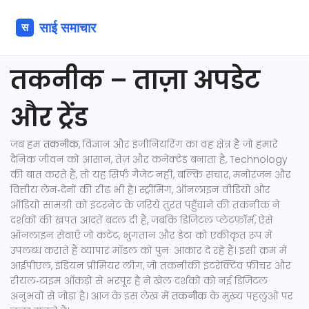
तकनीक – ताज़ा अपडेट
और ट्रेंड
जब हम
तकनीक
,
विज्ञान और इंजीनियरिंग का वह क्षेत्र है जो हमारे
दैनिक जीवन को आसान, तेज़ और कनेक्टेड बनाता है
,
Technology
की बात करते हैं, तो यह सिर्फ गैजेट नहीं, बल्कि संचार, मनोरंजन और
वित्तीय लेन‑देनों की रीढ़ भी है।
स्ट्रीमिंग
,
ऑनलाइन वीडियो और
ऑडियो सामग्री को इंटरनेट के ज़रिये तुरंत पहुँचाने की तकनीक
ने
दर्शकों की खपत आदतें बदल दी हैं, जबकि
डिजिटल प्लेटफ़ॉर्म
,
ऐसे
ऑनलाइन सेवाएँ जो कंटेंट, भुगतान और डेटा को एकीकृत रूप में
उपलब्ध कराते हैं
व्यापार मॉडल को पुनः आकार दे रहे हैं। इसी क्रम में
आईपीएल
,
इंडियन प्रीमियर लीग, जो तकनीकी इंटरेक्टिव फ़ीचर और
रीयल‑टाइम आँकड़ों से भरपूर है
ने खेल दर्शकों को नई डिजिटल
अनुभवों से जोड़ा है। आज के इस लेख में
तकनीक
के मुख्य पहलुओं पर