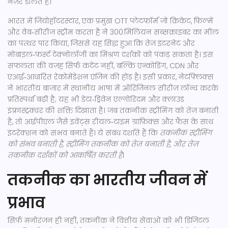
नज़र डालते हैं।
भारत में
जियोहॉटरस्टार
,
एक प्रमुख OTT प्लेटफ़ॉर्म जो क्रिकेट, फ़िल्में
और वेब‑सीरीज स्ट्रीम करता है
ने 300 मिलियन सब्सक्राइबर का मील
का पत्थर पार किया, जिससे यह सिद्ध हुआ कि तेज़ इंटरनेट और
मोबाइल‑फ़र्स्ट टेक्नोलॉजी का मिश्रण दर्शकों को पकड़ सकता है। इस
सफलता की वजह सिर्फ कंटेंट नहीं, बल्कि एन्कोडिंग, CDN और
एआई‑आधारित रेकोमेंडेशन एंजिन की होड़ है। इसी प्रकार, नेटफ़्लिक्स
ने भारतीय बाजार में स्थानीय भाषा में ऑरिजिनल सीरीज़ लॉन्च करके
प्रतिस्पर्धा बढ़ी है; यह भी डेटा‑ड्रिवेन एल्गोरिदम और क्लाउड
इंफ़्रास्ट्रक्चर की शक्ति दिखाता है। जब तकनीक स्ट्रीमिंग को तेज़ बनाती
है, तो आईपीएल जैसे इवेंट्स रीयल‑टाइम ग्राफ़िक्स और फैंस के साथ
इंटरेक्शन को संभव बनाते हैं। ये संबंध दर्शाते हैं कि
तकनीक स्ट्रीमिंग
को संभव बनाती है, स्ट्रीमिंग तकनीक को तेज़ बनाती है, और तेज़
तकनीक दर्शकों को आकर्षित करती है
।
तकनीक का भारतीय जीवन में
प्रभाव
सिर्फ मनोरंजन ही नहीं, तकनीक ने वित्तीय सेवाओं को भी डिजिटल