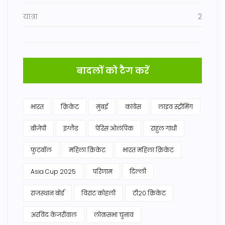
यात्रा
2
बादलों को टैग करें
भारत
क्रिकेट
मुंबई
कांग्रेस
लाइव स्ट्रीमिंग
बीजेपी
इंग्लैंड
पेरिस ओलंपिक
राहुल गांधी
फुटबॉल
महिला क्रिकेट
भारत महिला क्रिकेट
Asia Cup 2025
परिणाम
दिल्ली
राजस्थान बोर्ड
विराट कोहली
टी20 क्रिकेट
अरविंद केजरीवाल
लोकसभा चुनाव