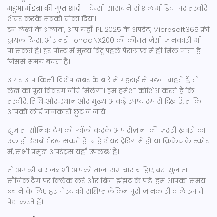
महुआ मोइत्रा की गुप्त शादी
– टेम्सी सांसद ने सोशल मीडिया पर तस्वीरें
शेयर करके सबको चौंका दिया।
इन लेखों के अलावा, आप यहाँ IPL 2025 के अपडेट, Microsoft 365 फ्री
ट्रायल टिप्स, और नई Honda NX200 की कीमत जैसी जानकारी भी
पा सकते हैं। हर पोस्ट में मुख्य बिंदु पहले पैराग्राफ़ में ही मिल जाता है,
जिससे समय बचता है।
अगर आप किसी विशेष ख़बर के बारे में गहराई से पढ़ना चाहते हैं, तो
लेख का पूरा विवरण नीचे मिलेगा। हम हमेशा कोशिश करते हैं कि
तस्वीरें, तिथि‑और‑स्थान और मुख्य आंकड़े स्पष्ट रूप से दिखाएँ, ताकि
आपको कोई जानकारी छूट न जाये।
सुजाता सौनिक टैग को फॉलो करके आप रोज़ाना की ज़रूरी ख़बरों का
एक ही डैशबोर्ड रख सकते हैं। चाहे शेयर ट्रेडिंग में हों या क्रिकेट के स्कोर
में, सभी प्रमुख अपडेट्स यहाँ उपलब्ध हैं।
तो अगली बार जब भी आपको ताज़ा समाचार चाहिए, बस सुजाता
सौनिक टैग पर क्लिक करें और बिना झंझट के पढ़ें। हम आपका समय
बचाने के लिए हर पोस्ट को संक्षिप्त लेकिन पूरी जानकारी वाले रूप में
पेश करते हैं।