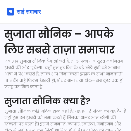
सुजाता सौनिक – आपके
लिए सबसे ताज़ा समाचार
जब आप
सुजाता सौनिक
टैग खोलते हैं, तो आपका मन तुरंत नवीनतम
ख़बरों की ओर झुकेगा। यहाँ हम हर दिन के बड़े‑छोटे मुद्दों को आसान
भाषा में पेश करते हैं, ताकि आप बिना किसी झंझट के सभी जानकारी
पा सकें। चाहे फ़िल्म इंडस्ट्री हो, शेयर बाजार या खेल—सब कुछ एक ही
जगह पर मिल जाता है।
सुजाता सौनिक क्या है?
सुजाता सौनिक कोई जटिल शब्द नहीं है; यह हमारे पोर्टल का वह टैग है
जहाँ हम उन ख़बरों को जमा करते हैं जिनका असर आम लोगों की
ज़िन्दगी पर पड़ता है। इसमें राजनीति, व्यापार, स्वास्थ्य, मनोरंजन और
खेल से जुड़ी प्रमुख कहानियाँ शामिल होती हैं। हर पोस्ट को खास तौर