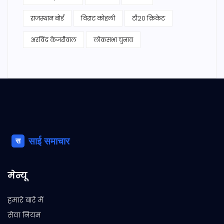
राजस्थान बोर्ड
विराट कोहली
टी20 क्रिकेट
अरविंद केजरीवाल
लोकसभा चुनाव
मेन्यू
हमारे बारे में
सेवा नियम