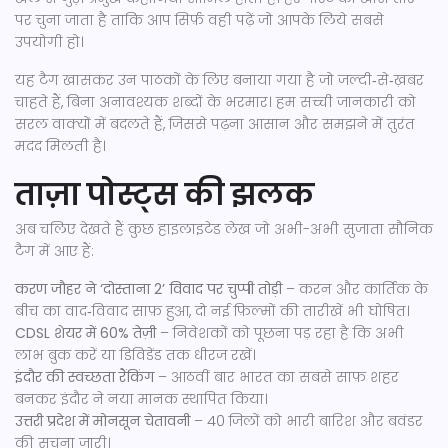
पर चुना जाता है ताकि आप सिर्फ़ वही पढ़ें जो आपके लिये सबसे
उपयोगी हो।
यह टैग खासकर उन पाठकों के लिए बनाया गया है जो जल्दी‑से‑ख़बर
चाहते हैं, बिना अनावश्यक शब्दों के भरमार। हम सच्ची जानकारी को
सरल वाक्यों में बदलते हैं, जिससे पढ़ना आसान और समझने में तुरंत
मदद मिलती है।
ताज़ा पोस्ट्स की झलक
अब चलिए देखते हैं कुछ हाइलाइटेड लेख जो अभी-अभी सुजाता सौनिक
टैग में आए हैं:
करण जौहर ने ‘दोस्ताना 2’ विवाद पर चुप्पी तोड़ी
– करन और कार्तिक के
बीच का वाद‑विवाद साफ़ हुआ, दो नई फ़िल्मों की तारीखें भी घोषित।
CDSL शेयर में 60% तेज़ी
– निवेशकों को पूछना पड़ रहा है कि अभी
लाभ बुक करें या डिविडेंड तक धीरज रखें।
इंदौर की स्वच्छता रैंकिंग
– आठवीं बार भारत का सबसे साफ़ शहर
बनकर इंदौर ने नया मानक स्थापित किया।
उत्तरी प्रदेश में मोनसून चेतावनी
– 40 जिलों को भारी बारिश और बवंडर
की सूचना जारी।