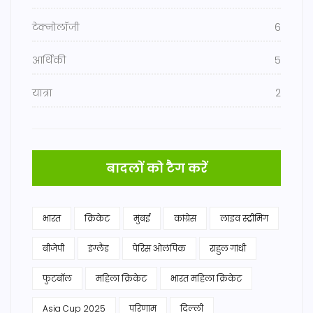
टेक्नोलॉजी
6
आर्थिकी
5
यात्रा
2
बादलों को टैग करें
भारत
क्रिकेट
मुंबई
कांग्रेस
लाइव स्ट्रीमिंग
बीजेपी
इंग्लैंड
पेरिस ओलंपिक
राहुल गांधी
फुटबॉल
महिला क्रिकेट
भारत महिला क्रिकेट
Asia Cup 2025
परिणाम
दिल्ली