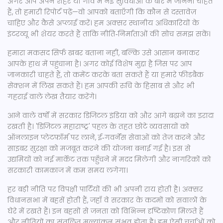
अगर आप अपने शहर या गाँव में नई सुविधाओं के बारे में जानना चाहते
हैं, तो हमारी रिपोर्ट पढ़ें—वो आपको बताएँगी कि कौन से दस्तावेज़
चाहिए और कैसे अप्लाई करें। हम अक्सर स्थानीय अधिकारियों के
इंटरव्यू भी शेयर करते हैं ताकि नीति‑निर्माताओं की सोच समझ सकें।
हमारा मकसद सिर्फ खबर बताना नहीं, बल्कि उसे आसान बनाकर
आपके हाथ में पहुंचाना है। अगर कोई विशेष मुद्दा है जिस पर आप
जानकारी चाहते हैं, तो कमेंट करके बता सकते हैं या हमारे फ़ीडबैक
सेक्शन में लिख सकते हैं। हम आपकी रुचि के हिसाब से और भी
गहराई वाले लेख तैयार करेंगे।
आने वाले वर्षों में सरकार डिजिटल इंडिया को और आगे बढ़ाने का इरादा
रखती है। 'डिजिटल महाराष्ट्र' पहल के तहत छोटे व्यवसायों को
ऑनलाइन प्लेटफ़ॉर्म पर लाने, ई‑गवर्नेंस सेवाओं को तेज़ करने और
साइबर सुरक्षा को मजबूत करने की योजना बनाई गई है। इस से
उद्यमियों को नई मार्केट तक पहुँचने में मदद मिलेगी और नागरिकों को
सरकारी कामकाज में कम समय लगेगा।
हर बड़ी नीति पर विपक्षी पार्टियों की भी अपनी राय होती है। अक्सर
विधानसभा में बहसें होती हैं, जहाँ वे सरकार के कदमों को सवालों के
घेरे में रखते हैं। इन बहसों से जनता को विभिन्न दृष्टिकोण मिलते हैं
और नीतियों का संतुलित मूल्यांकन संभव होता है। हम ऐसी चर्चाओं को