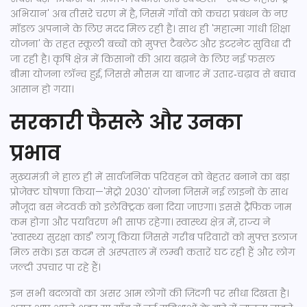
अभियान' अब तीसरे चरण में है, जिसमें गाँवों को कचरा प्रबंधन के नए
मॉडल अपनाने के लिए मदद मिल रही है। साथ ही 'महात्मा गांधी शिक्षा
योजना' के तहत स्कूली बच्चों को मुफ्त टैबलेट और इंटरनेट सुविधा दी
जा रही है। कृषि क्षेत्र में किसानों की आय बढ़ाने के लिए नई फसल
बीमा योजना लॉन्च हुई, जिससे मौसम या बाजार में उतार‑चढ़ाव से बचाव
आसान हो गया।
सरकारी फैसले और उनका
प्रभाव
मुख्यमंत्री ने हाल ही में सार्वजनिक परिवहन को बेहतर बनाने का बड़ा
प्रोजेक्ट घोषणा किया—'मेट्रो 2030' योजना जिसमें नई लाइनों के साथ
मौजूदा बस नेटवर्क को इलेक्ट्रिक बना दिया जाएगा। इससे ट्रैफिक जाम
कम होगा और पर्यावरण भी साफ रहेगा। स्वास्थ्य क्षेत्र में, राज्य ने
'स्वास्थ्य सुरक्षा कार्ड' लागू किया जिससे गरीब परिवारों को मुफ्त इलाज
मिल सके। इस कदम से अस्पताल में लम्बी कतारें घट रही हैं और लोग
जल्दी उपचार पा रहे हैं।
इन सभी बदलावों का असर आम लोगों की ज़िंदगी पर सीधा दिखता है।