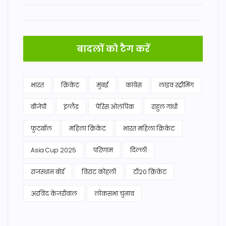
बादलों को टैग करें
भारत
क्रिकेट
मुंबई
कांग्रेस
लाइव स्ट्रीमिंग
बीजेपी
इंग्लैंड
पेरिस ओलंपिक
राहुल गांधी
फुटबॉल
महिला क्रिकेट
भारत महिला क्रिकेट
Asia Cup 2025
परिणाम
दिल्ली
राजस्थान बोर्ड
विराट कोहली
टी20 क्रिकेट
अरविंद केजरीवाल
लोकसभा चुनाव