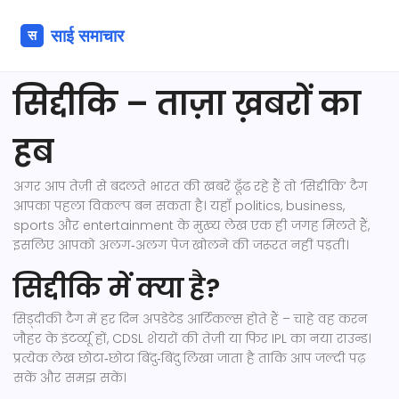
सिद्दीकि – ताज़ा ख़बरों का
हब
अगर आप तेज़ी से बदलते भारत की खबरें ढूँढ रहे हैं तो ‘सिद्दीकि’ टैग
आपका पहला विकल्प बन सकता है। यहाँ politics, business,
sports और entertainment के मुख्य लेख एक ही जगह मिलते हैं,
इसलिए आपको अलग‑अलग पेज खोलने की जरूरत नहीं पड़ती।
सिद्दीकि में क्या है?
सिड़्दीकी टैग में हर दिन अपडेटेड आर्टिकल्स होते हैं – चाहे वह करन
जौहर के इंटर्व्यू हों, CDSL शेयरों की तेज़ी या फिर IPL का नया राउन्ड।
प्रत्येक लेख छोटा‑छोटा बिंदु‑बिंदु लिखा जाता है ताकि आप जल्दी पढ़
सकें और समझ सकें।