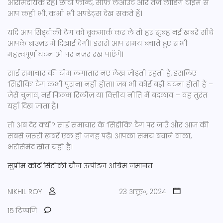
आरामदायक रहे। छोटा फॉन्ट, साफ़ लेआउट और तेज़ लोडिंग टाइम से
आप कहीं भी, कभी भी अपडेट्स देख सकते हैं।
यदि आप सिड़्दीकी टैग को बुकमार्क कर लें तो हर सुबह नई खबरें सीधे
आपके ब्राउज़र में दिखाई देंगी। इससे आप समय बचाते हुए सभी
महत्वपूर्ण घटनाओं पर नज़र रख पाएँगे।
साई समाचार की टीम लगातार नए लेख जोड़ती रहती है, इसलिए
‘सिद्दीकि’ टैग कभी पुराना नहीं होता। जब भी कोई बड़ी घटना होती है –
जैसे चुनाव, नई फ़िल्म रिलीज़ या वित्तीय नीति में बदलाव – वह तुरंत
यहाँ दिख जाता है।
तो अब देर क्यों? साई समाचार के ‘सिद्दीकि’ टैग पर जाएँ और आज की
सबसे ज़रूरी खबरें एक ही जगह पढ़ें। आपका समय बचाने वाला,
भरोसेमंद स्रोत यही है।
सुप्रीम कोर्ट
सिद्दीकी
यौन उत्पीड़न
अग्रिम जमानत
NIKHIL ROY
23 अक्तू॰, 2024
15 टिप्पणि