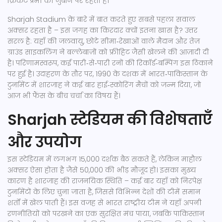
क्रिकेट प्रेमी की जुबान पर रहता है।
Sharjah Stadium के बारे में बात करते हुए सबसे पहला सवाल
अक्सर रहता है – इस जगह का किरदार क्यों इतना खास है? उत्तर
सरल है: यहाँ की जलवायु, छोटे सीमा‑रेखाओं वाले मैदान और तेज़
ग्राउंड साइकलिंग ने बल्लेबाज़ों को फ्रीहिट जैसी खेलने की आज़ादी दी
है। परिणामस्वरूप, कई पारी‑से‑पारी रनों की रिकॉर्ड‑बम्पिंग इस ठिकाने
पर हुई है। उदाहरण के तौर पर, 1990 के दशक में भारत‑पाकिस्तान के
टुर्नामेंट में शारजाह ने कई बार हाई‑स्कोरिंग मैचों को जन्म दिया, जो
आज भी फैंस के बीच चर्चा का विषय हैं।
Sharjah स्टेडियम की विशेषताएँ
और उपयोग
इस स्टेडियम में लगभग 15,000 दर्शक बैठ सकते हैं, लेकिन माहौल
अक्सर ऐसा होता है जैसे 50,000 की भीड़ मौजूद हो। इसका मुख्य
कारण है शारजाह की राजनयिक स्थिति – कई बार यहाँ को निरपेक्ष
टुर्नामेंटों के लिए चुना जाता है, जिससे विभिन्न देशों की टीमें समान
शर्तों में खेल पाती हैं। इस वजह से
भारत राष्ट्रीय टीम
ने यहाँ अपनी
रणनीतियों को परखने का एक सुरक्षित मंच पाया, जबकि
पाकिस्तान