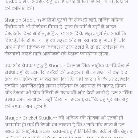
क्रिकेट टीम
ने अक्सर यहाँ की पिच पर अपनी स्पिनिंग शक्ति दिखाने
की कोशिश की।
Sharjah Stadium ने सिर्फ पुरुषों के खेल ही नहीं, बल्कि महिला
क्रिकेट को भी प्रोस्पेक्ट किया है। हाल के वर्षों में यहाँ ने भारत
वेस्टइंडीज़ टेस्ट सीरीज़, महिला ODI आदि के महत्वपूर्ण मैच आयोजित
किए हैं, जिससे इस जगह का महत्व और भी व्यापक हो गया है। यदि
आप महिला क्रिकेट के विकास में रुचि रखते हैं, तो इस स्टेडियम के
मेज़बानी करने वाले आयोजनों को देखना फायदेमंद रहेगा।
एक और रोचक पहलू है Sharjah के सामाजिक माहौल का क्रिकेट से
संबंध। यहाँ के स्थानीय दर्शकों की उत्सुकता और समर्थन ने कई बार
खेल के माहौल को जीवंत बना दिया है। यही कारण है कि अंतरराष्ट्रीय
टूर्नामेंट आयोजित होते समय स्टेडियम के आसपास के बाज़ार, होटल
और रेस्तरां भी खेल प्रेमियों से गजब की भीड़ देखी जाती है। इस आर्थिक
प्रभाव को नजरअंदाज़ नहीं किया जा सकता, क्योंकि यह पूरे शारजाह
की पहचान बन चुका है।
Sharjah Cricket Stadium की भविष्य की योजना भी उतनी ही
आकर्षक है। कई विशेषज्ञों का मानना है कि अगले पाँच साल में इस
स्थल को आधुनिक प्रकाश व्यवस्था, हाई‑डिफिनिशन स्क्रीन और बेहतर