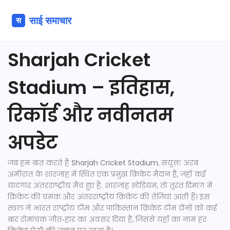
Sharjah Cricket
Stadium – इतिहास,
रिकॉर्ड और नवीनतम
अपडेट
जब हम बात करते हैं
Sharjah Cricket Stadium
,
संयुक्त अरब
अमीरात के शारजाह में स्थित एक प्रमुख क्रिकेट मैदान है, जहाँ कई
यादगार अंतरराष्ट्रीय मैच हुए हैं
.
शारजाह स्टेडियम
, तो तुरंत दिमाग में
क्रिकेट
की चमक और
अंतरराष्ट्रीय क्रिकेट
की तेज़ियां आती हैं। इस
स्थल ने भारत राष्ट्रीय टीम और पाकिस्तान क्रिकेट टीम दोनों को कई
बार रोमांचक जीत‑हार का अवसर दिया है, जिससे यहाँ का नाम हर