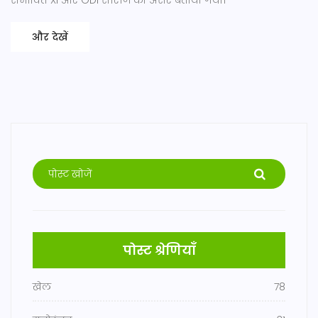
संभावित XI और ODI सीरीज का असर बताया गया।
और देखें
पोस्ट श्रेणियाँ
खेल
78