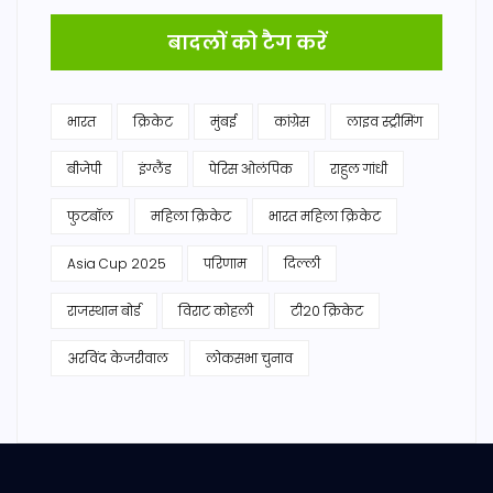
बादलों को टैग करें
भारत
क्रिकेट
मुंबई
कांग्रेस
लाइव स्ट्रीमिंग
बीजेपी
इंग्लैंड
पेरिस ओलंपिक
राहुल गांधी
फुटबॉल
महिला क्रिकेट
भारत महिला क्रिकेट
Asia Cup 2025
परिणाम
दिल्ली
राजस्थान बोर्ड
विराट कोहली
टी20 क्रिकेट
अरविंद केजरीवाल
लोकसभा चुनाव