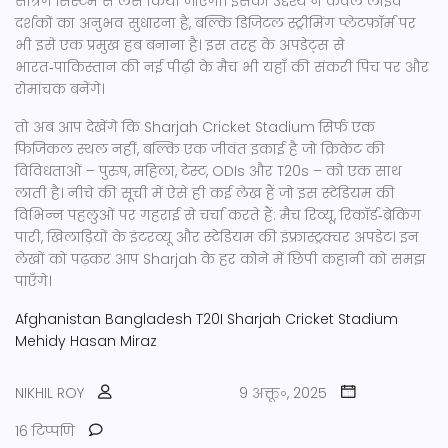
सत्रिंग सिस्टम से लैस किया जाएगा। इसका उद्देश्य न केवल लाइव
दर्शकों का अनुभव सुधारना है, बल्कि डिजिटल स्ट्रीमिंग प्लेटफ़ॉर्म पर
भी इसे एक प्रमुख हब बनाना है। इस तरह के अपडेट्स से
भारत‑पाकिस्तान की नई पीढ़ी के मैच भी यहाँ की संकरी पिच पर और
रोमांचक बनेंगे।
तो अब आप देखेंगे कि Sharjah Cricket Stadium सिर्फ एक
फिजिकल स्थल नहीं, बल्कि एक जीवंत इकाई है जो क्रिकेट की
विविधताओं – पुरुष, महिला, टेस्ट, ODIs और T20s – को एक साथ
लाती है। नीचे की सूची में ऐसे ही कई लेख हैं जो इस स्टेडियम की
विभिन्न पहलुओं पर गहराई से चर्चा करते हैं: मैच रिव्यू, रिकॉर्ड‑ब्रेकिंग
पारी, खिलाड़ियों के इंटरव्यू और स्टेडियम की इंफ्रास्ट्रक्चर अपडेट। इन
लेखों को पढ़कर आप Sharjah के हर कोने में छिपी कहानी को समझ
पाएँगे।
Afghanistan
Bangladesh
T20I
Sharjah Cricket Stadium
Mehidy Hasan Miraz
NIKHIL ROY
9 अक्तू॰, 2025
16 टिप्पणि