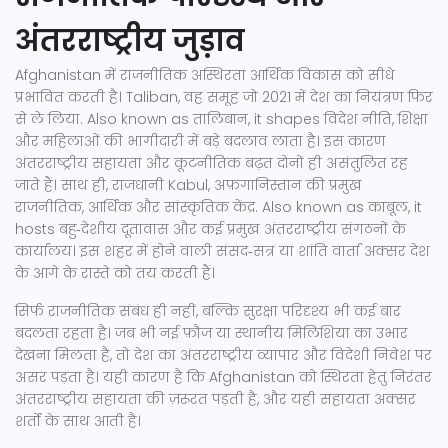
अंतरराष्ट्रीय जुड़ाव
Afghanistan में राजनीतिक अस्थिरता आर्थिक विकास को सीधे
प्रभावित करती है।
Taliban
,
वह समूह जो 2021 में देश का नियंत्रण फिर
से ले लिया
. Also known as
तालिबान
, it shapes विदेश नीति, शिक्षा
और महिलाओं की भागीदारी में बड़े बदलाव लाता है। इस कारण
अंतरराष्ट्रीय सहायता और कूटनीतिक बढ़त दोनों ही असंतुलित रह
जाते हैं। साथ ही, राजधानी
Kabul
,
अफ़गानिस्तान की प्रमुख
राजनीतिक, आर्थिक और सांस्कृतिक केंद्र
. Also known as
काबूल
, it
hosts बहु‑देशीय दूतावास और कई प्रमुख अंतरराष्ट्रीय संगठनों के
कार्यालय। इस शहर में होने वाली संसद‑सत्र या शांति वार्ता अक्सर देश
के आगे के रास्ते को तय करती हैं।
सिर्फ राजनीतिक संबंध ही नहीं, बल्कि सुरक्षा परिदृश्य भी कई बार
बदलता रहता है। जब भी नई फ़ौज या स्थानीय मिलिशिया का उभार
देखना मिलता है, तो देश का अंतरराष्ट्रीय व्यापार और विदेशी निवेश पर
असर पड़ता है। यही कारण है कि Afghanistan को स्थिरता हेतु निरंतर
अंतरराष्ट्रीय सहायता की ज़रूरत पड़ती है, और यही सहायता अक्सर
शर्तों के साथ आती है।