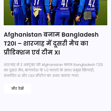
Afghanistan बनाम Bangladesh
T20I – शारजाह में दूसरी मैच का
प्रीडिक्शन एवं टीम XI
शारजाह में 3 अक्टूबर को Afghanistan बनाम Bangladesh T20I
का दूसरा मैच, बांग्लादेश के 1‑0 फ़ायदे के साथ। प्रमुख खिलाड़ी,
संभावित XI और ODI सीरीज का असर बताया गया।
और देखें