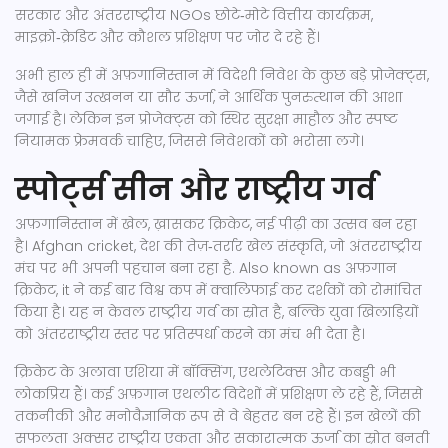
सरकार और अंतरराष्ट्रीय NGOs छोटे‑मोटे वित्तीय कार्यक्रम,
माइक्रो‑क्रेडिट और कौशल प्रशिक्षण पर जोर दे रहे हैं।
अभी हाल ही में अफ़गानिस्तान में विदेशी निवेश के कुछ बड़े प्रोजेक्ट्स,
जैसे खनिज उत्खनन या सौर ऊर्जा, ने आर्थिक पुनरुत्थान की आशा
जगाई है। लेकिन इन प्रोजेक्ट्स को स्थिर सुरक्षा माहौल और स्पष्ट
नियामक फ्रेमवर्क चाहिए, जिससे निवेशकों को भरोसा लगे।
स्पोर्ट्स सीन और राष्ट्रीय गर्व
अफ़गानिस्तान में खेल, ख़ासकर क्रिकेट, नई पीढ़ी का उत्सव बन रहा
है।
Afghan cricket
,
देश की तेज़‑तर्रार खेल संस्कृति, जो अंतरराष्ट्रीय
मंच पर भी अपनी पहचान बना रहा है
. Also known as
अफ़गान
क्रिकेट
, it ने कई बार विश्व कप में क्वालिफाई कर दर्शकों को रोमांचित
किया है। यह न केवल राष्ट्रीय गर्व का स्रोत है, बल्कि युवा खिलाड़ियों
को अंतरराष्ट्रीय स्तर पर प्रतिस्पर्धा करने का मंच भी देता है।
क्रिकेट के अलावा एशिया में बॉक्सिंग, एथलेटिक्स और कबड्डी भी
लोकप्रिय हैं। कई अफ़गान एथलीट विदेशों में प्रशिक्षण ले रहे हैं, जिससे
तकनीकी और मनोवैज्ञानिक रूप से वे बेहतर बन रहे हैं। इन खेलों की
सफलता अक्सर राष्ट्रीय एकता और सकारात्मक ऊर्जा का स्रोत बनती