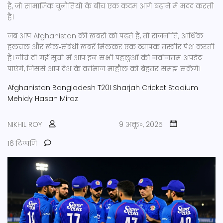
है, जो सामाजिक चुनौतियों के बीच एक कदम आगे बढ़ाने में मदद करती
है।
जब आप Afghanistan की खबरों को पढ़ते हैं, तो राजनीति, आर्थिक
हलचल और खेल‑संबंधी ख़बरें मिलकर एक व्यापक तस्वीर पेश करती
हैं। नीचे दी गई सूची में आप इन सभी पहलुओं की नवीनतम अपडेट
पाएंगे, जिससे आप देश के वर्तमान माहौल को बेहतर समझ सकेंगे।
Afghanistan
Bangladesh
T20I
Sharjah Cricket Stadium
Mehidy Hasan Miraz
NIKHIL ROY
9 अक्तू॰, 2025
16 टिप्पणि