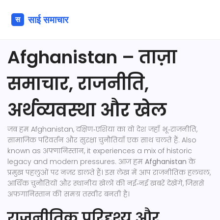
Afghanistan – ताज़ा
समाचार, राजनीति,
अर्थव्यवस्था और खेल
जब हम
Afghanistan
,
दक्षिण‑एशिया का वो देश जहाँ भू‑राजनीति,
सामाजिक परिवर्तन और सुरक्षा चुनौतियाँ एक साथ चलते हैं
. Also
known as
अफ़्गानिस्तान
, it experiences a mix of historic
legacy and modern pressures.
आज हम
Afghanistan
के
प्रमुख पहलुओं पर नज़र डालते हैं। इस लेख में आप राजनीतिक हलचल,
आर्थिक चुनौतियों और स्थानीय खेलों की नई‑नई खबरें देखेंगे, जिससे
अफ़गानिस्तान की समग्र तस्वीर बनती है।
राजनीतिक परिदृश्य और