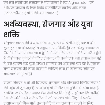
इन सब संबंधों को समझने से पता चलता है कि Afghanistan को
आर्थिक विकास के लिए स्थिर राजनीतिक माहौल और सतत
अंतरराष्ट्रीय सहयोग की आवश्यकता है।
अर्थव्यवस्था, रोजगार और युवा
शक्ति
Afghanistan की अर्थव्यवस्था प्रमुख रूप से खेती‑बाड़ी, खनन और
कुछ हद तक अंतरराष्ट्रीय सहायता पर निर्भर है। जब घरेलू उत्पादन या
निर्यात में उतार‑चढ़ाव आता है, तो रोज़गार के अवसर सीधे प्रभावित होते
हैं। विशेषकर युवाओं के लिए रोजगार की कमी एक बड़ा सवाल बन गई
है। इस कारण कई युवा विदेशी रोजगार की ओर रुख कर रहे हैं, जिससे
मनी ट्रांसफ़र की मात्रा बढ़ती है, लेकिन साथ ही मस्तिष्क‑स्रोत का
नुकसान भी होता है।
बैंकिंग सेक्टर अभी भी डिजिटल भुगतान और बुनियादी वित्तीय सेवाओं
की पहुंच से जूझ रहा है। ग्रामीण क्षेत्रों में डिजिटल बुनियादी ढांचा कम है,
इसलिए कई परिवार नकद लेन‑देनों पर निर्भर हैं। यहाँ तक कि ग़रीबी
रेखा के नीचे रहने वाले परिवारों को स्वास्थ्य और शिक्षा में पर्याप्त
संसाधन नहीं मिल पाते। इन चुनौतियों का समाधान करने के लिए