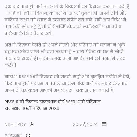
एक बार पास हो जाने पर आगे के विकल्पों का फैसला करना जरूरी है
– चाहे वो 11वीं में विज्ञान, कॉमर्स या आर्ट्स चुनना हो। अपने रुचि और
करियर लक्ष्य को ध्यान में रखकर स्ट्रीम तय करें। यदि आप विदेश में
पढ़ाई की सोच रहे हैं, तो बोर्ड सर्टिफिकेट को स्कॉलरशिप या प्रवेश
प्रक्रिया के लिए तैयार रखें।
अंत में, रिज़ल्ट देखते ही अपने दोस्तों और परिवार को बताना न भूलें।
यह एक छोटा जश्न भी बना सकता है – चाय‑पैकेट या घर में छोटी
पार्टी रख सकते हैं। सकारात्मक ऊर्जा आपके आगे की पढ़ाई में मदद
करेगी।
सारांश: RBSE 10वीं रिज़ल्ट को जल्दी, सही और सुरक्षित तरीके से देखें,
फिर पास होने पर प्रमाण पत्र लें या कम अंक आने पर सुधार के उपाय
अपनाएँ। यह कदम आपको अगले चरण तक आसान बनाते हैं।
RBSE 10वीं रिजल्ट
राजस्थान बोर्ड
BSER 10वीं परिणाम
राजस्थान 10वीं परिणाम 2024
NIKHIL ROY
30 मई, 2024
6 टिप्पणि