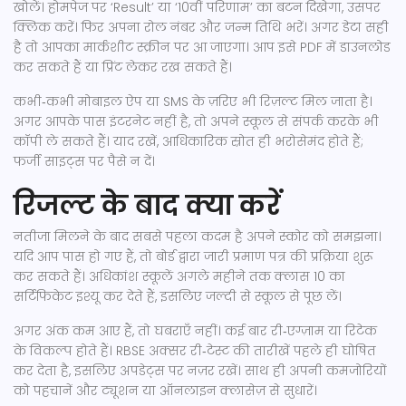
खोलें। होमपेज पर ‘Result’ या ‘10वीं परिणाम’ का बटन दिखेगा, उसपर
क्लिक करें। फिर अपना रोल नंबर और जन्म तिथि भरें। अगर डेटा सही
है तो आपका मार्कशीट स्क्रीन पर आ जाएगा। आप इसे PDF में डाउनलोड
कर सकते हैं या प्रिंट लेकर रख सकते हैं।
कभी‑कभी मोबाइल ऐप या SMS के ज़रिए भी रिज़ल्ट मिल जाता है।
अगर आपके पास इंटरनेट नहीं है, तो अपने स्कूल से संपर्क करके भी
कॉपी ले सकते हैं। याद रखें, आधिकारिक स्रोत ही भरोसेमंद होते हैं;
फर्जी साइट्स पर पैसे न दें।
रिजल्ट के बाद क्या करें
नतीजा मिलने के बाद सबसे पहला कदम है अपने स्कोर को समझना।
यदि आप पास हो गए हैं, तो बोर्ड द्वारा जारी प्रमाण पत्र की प्रक्रिया शुरू
कर सकते हैं। अधिकांश स्कूलें अगले महीने तक क्लास 10 का
सर्टिफिकेट इश्यू कर देते हैं, इसलिए जल्दी से स्कूल से पूछ लें।
अगर अंक कम आए हैं, तो घबराएँ नहीं। कई बार री‑एग्ज़ाम या रिटेक
के विकल्प होते हैं। RBSE अक्सर री‑टेस्ट की तारीखें पहले ही घोषित
कर देता है, इसलिए अपडेट्स पर नज़र रखें। साथ ही अपनी कमजोरियों
को पहचानें और ट्यूशन या ऑनलाइन क्लासेज़ से सुधारें।