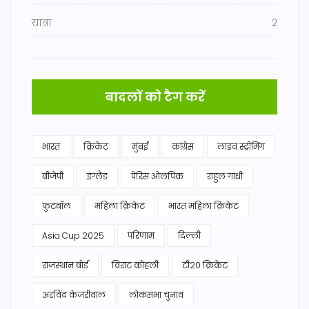
यात्रा
2
बादलों को टैग करें
भारत
क्रिकेट
मुंबई
कांग्रेस
लाइव स्ट्रीमिंग
बीजेपी
इंग्लैंड
पेरिस ओलंपिक
राहुल गांधी
फुटबॉल
महिला क्रिकेट
भारत महिला क्रिकेट
Asia Cup 2025
परिणाम
दिल्ली
राजस्थान बोर्ड
विराट कोहली
टी20 क्रिकेट
अरविंद केजरीवाल
लोकसभा चुनाव