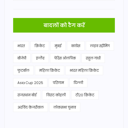
बादलों को टैग करें
भारत
क्रिकेट
मुंबई
कांग्रेस
लाइव स्ट्रीमिंग
बीजेपी
इंग्लैंड
पेरिस ओलंपिक
राहुल गांधी
फुटबॉल
महिला क्रिकेट
भारत महिला क्रिकेट
Asia Cup 2025
परिणाम
दिल्ली
राजस्थान बोर्ड
विराट कोहली
टी20 क्रिकेट
अरविंद केजरीवाल
लोकसभा चुनाव