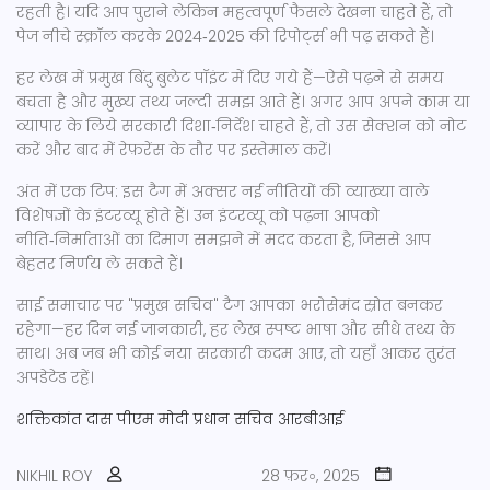
रहती है। यदि आप पुराने लेकिन महत्वपूर्ण फैसले देखना चाहते हैं, तो
पेज नीचे स्क्रॉल करके 2024‑2025 की रिपोर्ट्स भी पढ़ सकते हैं।
हर लेख में प्रमुख बिंदु बुलेट पॉइंट में दिए गये हैं—ऐसे पढ़ने से समय
बचता है और मुख्य तथ्य जल्दी समझ आते हैं। अगर आप अपने काम या
व्यापार के लिये सरकारी दिशा‑निर्देश चाहते हैं, तो उस सेक्शन को नोट
करें और बाद में रेफ़रेंस के तौर पर इस्तेमाल करें।
अंत में एक टिप: इस टैग में अक्सर नई नीतियों की व्याख्या वाले
विशेषज्ञों के इंटरव्यू होते हैं। उन इंटरव्यू को पढ़ना आपको
नीति‑निर्माताओं का दिमाग समझने में मदद करता है, जिससे आप
बेहतर निर्णय ले सकते हैं।
साई समाचार पर "प्रमुख सचिव" टैग आपका भरोसेमंद स्रोत बनकर
रहेगा—हर दिन नई जानकारी, हर लेख स्पष्ट भाषा और सीधे तथ्य के
साथ। अब जब भी कोई नया सरकारी कदम आए, तो यहाँ आकर तुरंत
अपडेटेड रहें।
शक्तिकांत दास
पीएम मोदी
प्रधान सचिव
आरबीआई
NIKHIL ROY
28 फ़र॰, 2025