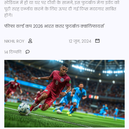
स्टेडियम में हों या घर पर टीवी के सामने, इस फुटबॉल मेगा इवेंट को
पूरी तरह एन्जॉय करने के लिए ऊपर दी गई टिप्स मददगार साबित
होंगे।
फीफा वर्ल्ड कप 2026
भारत
कतर
फुटबॉल क्वालिफायर्स
NIKHIL ROY
12 जून, 2024
14 टिप्पणि