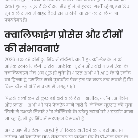
देखते हुए जून‑जुलाई के दौरान मैच होने से हल्का गर्मी रहेगा, इसलिए
धूप वाले समय में बाहर बैठते समय टोपी या सनग्लास ले जाना
फायदेमंद है।
क्वालिफाइंग प्रोसेस और टीमों
की संभावनाएं
2026 तक 48 टीमें टुर्नामेंट में खेलेंगी, यानी हर कॉन्फेडरेशन को
अधिक स्लॉट मिलेंगे। एशिया, अफ्रीका, यूरोप और दक्षिण अमेरिका के
क्वालिफाइंग मैच अब शुरू हो चुके हैं। भारत अभी भी AFC के दो स्लॉट
का हिस्सा है, इसलिए सच्चे फुटबॉल फैन इस पर नज़र रख सकते हैं कि
किस टीम ने अंतिम चरण में जगह पाई।
पिछले वर्ल्ड कप से कुछ बड़े दावे वाले देश – ब्राज़ील, जर्मनी, अर्जेंटीना
और फ्रांस – अभी भी टॉप फेवरेट माने जाते हैं। लेकिन यूएसए की युवा
लिगों में उभरते सितारे और मेक्सिको के घरेलू स्टार्स को अंडरडॉग माना
जा रहा है, जो टूर्नामेंट में सरप्राइज़ दे सकते हैं।
अगर आप मैच देखना चाहते हैं तो टिकट खरीदने का सबसे आसान
तरीका आधिकारिक FIFA वेबसाइट या पार्टनर ऐप है। प्री‑सेल फेज़ के