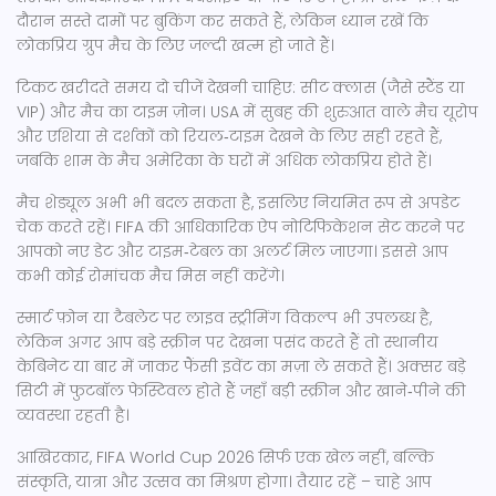
दौरान सस्ते दामों पर बुकिंग कर सकते हैं, लेकिन ध्यान रखें कि
लोकप्रिय ग्रुप मैच के लिए जल्दी खत्म हो जाते हैं।
टिकट खरीदते समय दो चीजें देखनी चाहिए: सीट क्लास (जैसे स्टैंड या
VIP) और मैच का टाइम ज़ोन। USA में सुबह की शुरुआत वाले मैच यूरोप
और एशिया से दर्शकों को रियल‑टाइम देखने के लिए सही रहते हैं,
जबकि शाम के मैच अमेरिका के घरों में अधिक लोकप्रिय होते हैं।
मैच शेड्यूल अभी भी बदल सकता है, इसलिए नियमित रूप से अपडेट
चेक करते रहें। FIFA की आधिकारिक ऐप नोटिफिकेशन सेट करने पर
आपको नए डेट और टाइम‑टेबल का अलर्ट मिल जाएगा। इससे आप
कभी कोई रोमांचक मैच मिस नहीं करेंगे।
स्मार्ट फ़ोन या टैबलेट पर लाइव स्ट्रीमिंग विकल्प भी उपलब्ध है,
लेकिन अगर आप बड़े स्क्रीन पर देखना पसंद करते हैं तो स्थानीय
केबिनेट या बार में जाकर फैंसी इवेंट का मज़ा ले सकते हैं। अक्सर बड़े
सिटी में फुटबॉल फेस्टिवल होते हैं जहाँ बड़ी स्क्रीन और खाने‑पीने की
व्यवस्था रहती है।
आखिरकार, FIFA World Cup 2026 सिर्फ एक खेल नहीं, बल्कि
संस्कृति, यात्रा और उत्सव का मिश्रण होगा। तैयार रहें – चाहे आप