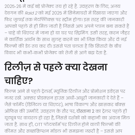
2025‑26 में कई बड़े प्रोजेक्ट तय हो रहे हैं. उदाहरण के लिए, अजय
देवगन की
Raid 2
को मई 2025 में सिनेमाघरों में दिखाया जाएगा और
फिर जूलाई तक नेटफ्लिक्स पर स्ट्रीम होगा। इस तरह की जानकारी
आपको पहले से ही मिल जाती है जिससे आप अपने प्लान बना सकते हैं
– चाहे वो थिएटर में जाना हो या घर पर स्ट्रिमिंग. इसी तरह, करन जौहर
ने कार्तिक आर्यन के साथ सुलह करने का भी ज़िक्र किया और दो नई
फ़िल्मों की डेट तय कर दी। इससे पता चलता है कि सितारों के बीच
विवाद भी कभी‑कभी प्रोजेक्ट को तेज़ी से आगे बढ़ा देता है.
रिलीज़ से पहले क्या देखना
चाहिए?
फ़िल्म आने से पहले ट्रेलर्स, म्यूज़िक रिलीज़ और प्रोमोशन इवेंट्स पर
नज़र रखें. अक्सर प्रोडक्शन हाउस आधी‑आधूरी जानकारी दे देते हैं –
जैसे फ़ॉर्मेट (डिजिटल या थिएटर), भाषा विकल्प और खासकर बॉक्स
ऑफिस की उम्मीदें. उदाहरण के तौर पर,
दोस्‍ताना 2
का ट्रेलर पहले ही
यूट्यूब पर वायरल हो रहा है, जिससे दर्शकों को कहानी का अंदाज़ा मिल
जाता है. साथ ही, OTT प्लेटफ़ॉर्म पर रिलीज़ होने वाली फ़िल्मों की
कीमत और सब्सक्रिप्शन मॉडल भी समझना ज़रूरी है – इससे आप