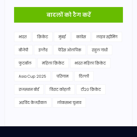
बादलों को टैग करें
भारत
क्रिकेट
मुंबई
कांग्रेस
लाइव स्ट्रीमिंग
बीजेपी
इंग्लैंड
पेरिस ओलंपिक
राहुल गांधी
फुटबॉल
महिला क्रिकेट
भारत महिला क्रिकेट
Asia Cup 2025
परिणाम
दिल्ली
राजस्थान बोर्ड
विराट कोहली
टी20 क्रिकेट
अरविंद केजरीवाल
लोकसभा चुनाव