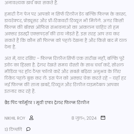
अनावश्यक खर्च बचा सकते हैं.
हमारी टैग पेज पर आपको न सिर्फ रिलीज़ डेट बल्कि फिल्म के कास्ट,
डायरेक्टर, प्रोड्यूसर और प्री‑रिकवरी रिव्यूज़ भी मिलेंगे. अगर किसी
फ़िल्म की बॉक्स ऑफिस संभावनाओं का आंकलन चाहिए तो हम
अक्सर इंडस्ट्री एक्सपर्ट्स की राय जोड़ते हैं. इस तरह आप तय कर
सकते हैं कि कौन सी फिल्म को पहले देखना है और किसे बाद में टाल
देना है.
अंत में, याद रखिए – फ़िल्म रिलीज़ सिर्फ एक तारीख नहीं, बल्कि पूरे
इवेंट का हिस्सा है. ट्रेलर देखते समय दोस्तों के साथ चर्चा करें, सोशल
मीडिया पर हॉट टैग्स फॉलो करें और सबसे बढ़िया अनुभव के लिए
टिकेट पहले बुक कर लें. इस पेज को अक्सर चेक करते रहें – यहाँ हर
नई फ़िल्म की ताज़ा खबरें, रिव्यूज़ और रिलीज़ टाइमटेबल आपका
इंतजार कर रहे हैं.
ब्रैड पिट
फॉर्मूला 1 मूवी
एफ1 ट्रेलर
फिल्म रिलीज
NIKHIL ROY
8 जुल॰, 2024
13 टिप्पणि