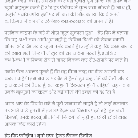
उन्होंने कहा कि वह अब तक के सबसे चुनौतीपूर्ण रोल्स को अपनाने में
ख़ुशी महसूस करते हैं और हर प्रोजेक्ट में कुछ नया सीखते हैं। साथ ही,
उन्होंने पर्यावरणीय मुद्दों पर भी बात की और बताया कि वे अपने
व्यक्तिगत जीवन में सस्टेनेबल लाइफ़स्टाइल को अपनाते हैं।
पर्सनल लाइफ के बारे में थोड़ा बहुत खुलासा हुआ – ब्रैड पिट ने बताया
कि वह अभी तक शादीशुदा नहीं है, लेकिन रिश्तों को लेकर काफी
ओपन और ईमानदार रहना पसंद करते हैं। उन्होंने कहा कि काम‑बाजार
की दबाव भरी ज़िन्दगी में खुद को समय देना जरूरी है, इसलिए
कभी‑कभी वे फ़िल्म सेट से बाहर निकल कर सैर‑सपाटे पर जाते हैं।
उनके फैंस अक्सर पूछते हैं कि वह किस तरह का रोल अगली बार
करना चाहेंगे। इस सवाल पर ब्रैड ने हँसते हुए कहा, "मैं कोई भी जॉनर
ट्राय करने को तैयार हूँ, बस कहानी दिलचस्प होनी चाहिए"। यह जवाब
उनके बहुमुखी व्यक्तित्व और नई चीज़ों की इच्छा को दर्शाता है।
अगर आप ब्रैड पिट के बारे में पूरी जानकारी चाहते हैं तो साई समाचार
पर आने वाले हफ्तों में इन अपडेट्स का विस्तार पढ़ते रहें। हम नयी
फ़िल्मों, उनके इंटर्व्यू और निजी ज़िन्दगी से जुड़ी हर छोटी‑छोटी खबर
आपके लिए लाते रहेंगे।
ब्रैड पिट
फॉर्मूला 1 मूवी
एफ1 ट्रेलर
फिल्म रिलीज