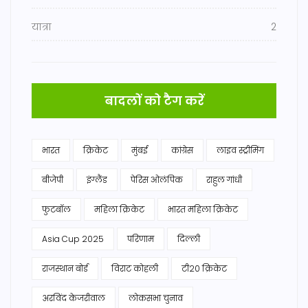
यात्रा
2
बादलों को टैग करें
भारत
क्रिकेट
मुंबई
कांग्रेस
लाइव स्ट्रीमिंग
बीजेपी
इंग्लैंड
पेरिस ओलंपिक
राहुल गांधी
फुटबॉल
महिला क्रिकेट
भारत महिला क्रिकेट
Asia Cup 2025
परिणाम
दिल्ली
राजस्थान बोर्ड
विराट कोहली
टी20 क्रिकेट
अरविंद केजरीवाल
लोकसभा चुनाव