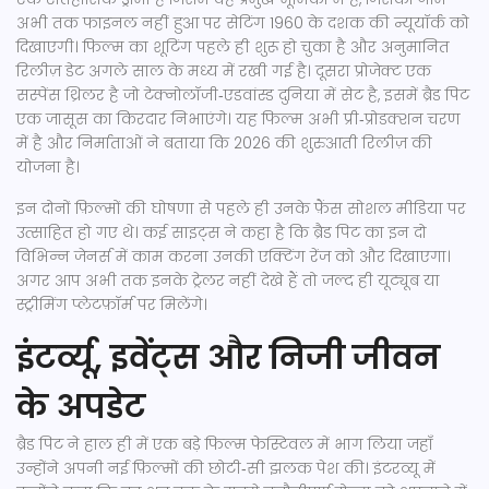
अभी तक फाइनल नहीं हुआ पर सेटिंग 1960 के दशक की न्यूयॉर्क को
दिखाएगी। फिल्म का शूटिंग पहले ही शुरू हो चुका है और अनुमानित
रिलीज़ डेट अगले साल के मध्य में रखी गई है। दूसरा प्रोजेक्ट एक
सस्पेंस थ्रिलर है जो टेक्नोलॉजी‑एडवांस्ड दुनिया में सेट है, इसमें ब्रैड पिट
एक जासूस का किरदार निभाएंगे। यह फिल्म अभी प्री‑प्रोडक्शन चरण
में है और निर्माताओं ने बताया कि 2026 की शुरुआती रिलीज़ की
योजना है।
इन दोनों फ़िल्मों की घोषणा से पहले ही उनके फ़ैंस सोशल मीडिया पर
उत्साहित हो गए थे। कई साइट्स ने कहा है कि ब्रैड पिट का इन दो
विभिन्न जेनर्स में काम करना उनकी एक्टिंग रेंज को और दिखाएगा।
अगर आप अभी तक इनके ट्रेलर नहीं देखे हैं तो जल्द ही यूट्यूब या
स्ट्रीमिंग प्लेटफ़ॉर्म पर मिलेंगे।
इंटर्व्यू, इवेंट्स और निजी जीवन
के अपडेट
ब्रैड पिट ने हाल ही में एक बड़े फिल्म फेस्टिवल में भाग लिया जहाँ
उन्होंने अपनी नई फ़िल्मों की छोटी‑सी झलक पेश की। इंटरव्यू में