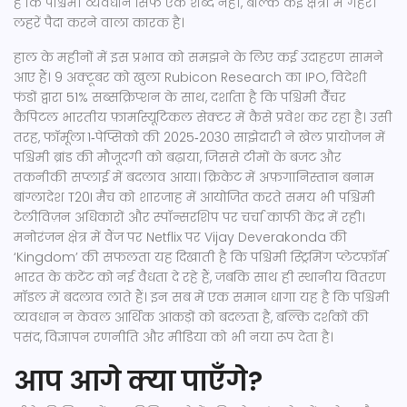
है कि पश्चिमी व्यवधान सिर्फ एक शब्द नहीं, बल्कि कई क्षेत्रों में गहरी
लहरें पैदा करने वाला कारक है।
हाल के महीनों में इस प्रभाव को समझने के लिए कई उदाहरण सामने
आए हैं। 9 अक्टूबर को खुला Rubicon Research का IPO, विदेशी
फंडों द्वारा 51% सब्सक्रिप्शन के साथ, दर्शाता है कि पश्चिमी वैँचर
कैपिटल भारतीय फ़ार्मास्यूटिकल सेक्टर में कैसे प्रवेश कर रहा है। उसी
तरह, फॉर्मूला 1‑पेप्सिको की 2025‑2030 साझेदारी ने खेल प्रायोजन में
पश्चिमी ब्रांड की मौजूदगी को बढ़ाया, जिससे टीमों के बजट और
तकनीकी सप्लाई में बदलाव आया। क्रिकेट में अफ़गानिस्तान बनाम
बांग्लादेश T20I मैच को शारजाह में आयोजित करते समय भी पश्चिमी
टेलीविज़न अधिकारों और स्पॉन्सरशिप पर चर्चा काफी केंद्र में रही।
मनोरंजन क्षेत्र में वैंज पर Netflix पर Vijay Deverakonda की
‘Kingdom’ की सफलता यह दिखाती है कि पश्चिमी स्ट्रिमिंग प्लेटफ़ॉर्म
भारत के कंटेंट को नई वैधता दे रहे हैं, जबकि साथ ही स्थानीय वितरण
मॉडल में बदलाव लाते हैं। इन सब में एक समान धागा यह है कि पश्चिमी
व्यवधान न केवल आर्थिक आंकड़ों को बदलता है, बल्कि दर्शकों की
पसंद, विज्ञापन रणनीति और मीडिया को भी नया रूप देता है।
आप आगे क्या पाएँगे?