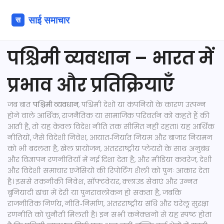
पश्चिमी व्यवधान – भारत में
प्रभाव और प्रतिक्रियाएँ
जब बात
पश्चिमी व्यवधान
,
पश्चिमी देशों या कंपनियों के कारण उत्पन्न
होने वाले आर्थिक, राजनैतिक या सामाजिक परिवर्तन को कहते हैं
की
आती है, तो यह केवल विदेश नीति तक सीमित नहीं रहता। यह
आर्थिक
नीतियों
,
जैसे विदेशी निवेश, आयात‑निर्यात नियम और बाजार नियमन
को भी बदलता है,
खेल प्रायोजन
,
अंतरराष्ट्रीय प्लेयरों के साथ अनुबंध
और विज्ञापन रणनीतियाँ
में नई दिशा देता है, और
मीडिया कवरेज
,
देशी
और विदेशी समाचार एजेंसियों की रिपोर्टिंग शैली
को पुनः आकार देता
है। इससे
तकनीकी निवेश
,
सॉफ्टवेयर, क्लाउड सेवाएं और उन्नत
बुनियादी ढांचा
में देरी या पुनरावलोकन हो सकता है, जबकि
राजनीतिक निर्णय
,
नीति‑निर्माण, अंतरराष्ट्रीय संधि और घरेलू सुरक्षा
रणनीति
को चुनौती मिलती है। इन सभी कनेक्शनों से यह स्पष्ट होता