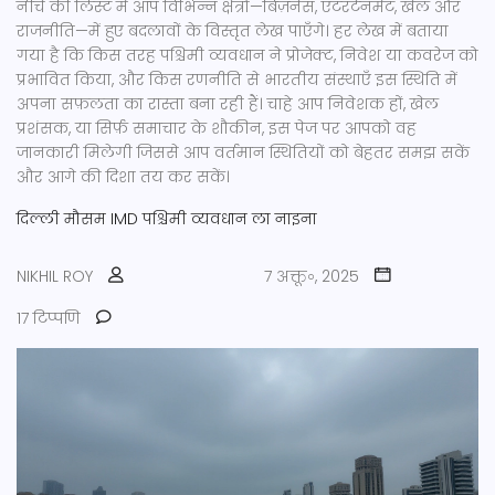
नीचे की लिस्ट में आप विभिन्न क्षेत्रों—बिज़नेस, एंटरटेनमेंट, खेल और
राजनीति—में हुए बदलावों के विस्तृत लेख पाएँगे। हर लेख में बताया
गया है कि किस तरह पश्चिमी व्यवधान ने प्रोजेक्ट, निवेश या कवरेज को
प्रभावित किया, और किस रणनीति से भारतीय संस्थाएँ इस स्थिति में
अपना सफ़लता का रास्ता बना रही हैं। चाहे आप निवेशक हों, खेल
प्रशंसक, या सिर्फ़ समाचार के शौकीन, इस पेज पर आपको वह
जानकारी मिलेगी जिससे आप वर्तमान स्थितियों को बेहतर समझ सकें
और आगे की दिशा तय कर सकें।
दिल्ली
मौसम
IMD
पश्चिमी व्यवधान
ला नाइना
NIKHIL ROY
7 अक्तू॰, 2025
17 टिप्पणि