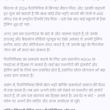
मिराया ने 2024 पैरालिंपिक में सिल्वर मैडल जिता, और उसकी कहानी
हर युवा को बताती है कि बाधा कोई रोड़ा नहीं। वादवो की तेज़ी ने 400
मीटर रेस में राष्ट्रीय रिकॉर्ड तोड़ दिया – इसे देख कर कई स्कूलों में ट्रैक
ट्रेनिंग शुरू हो गई।
अगर आप इन एथलीट्स के बारे में और जानना चाहते हैं, तो उनके
इंटरव्यू और बैकस्टेज वीडियो यूट्यूब पर देखें। अक्सर वे अपनी ट्रेनिंग
रुटीन, डाइट और मोटिवेशन शेयर करते हैं, जो आपके खुद के फिटनेस
गोल को भी मदद कर सकता है।
पैरालिंपिक्स का समर्थन करने के लिए आप स्थानीय NGOs या
फंडरेज़र में हिस्सा ले सकते हैं। कई बार एथलीटों की ट्रांस्पोर्ट और
ट्रेनिंग खर्चे के लिये दान एकत्रित होते हैं, इसलिए छोटा योगदान भी बड़ा
असर डाल सकता है।
संक्षेप में, पैरालिंपिक्स सिर्फ़ खेल नहीं बल्कि समावेशी समाज की दिशा
में एक कदम है। जब आप अगले इवेंट को देखते या एथलीट को सपोर्ट
करते हैं, तो आप इस बदलाव का हिस्सा बनते हैं। अब देर न करें – अपने
फ़ोन पर अलर्ट सेट करिए और ताज़ा अपडेट्स से जुड़ें।