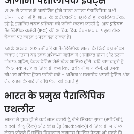
आगामी पैरालिंपिक इवेंट्स
2026 में जापान में आयोजित होने वाला अगला पैरालिंपिक अभी
योजना चरण में है। भारत के कई एथलीट पहले से ही क्वालिफाई कर
रहे हैं, इसलिए चयन प्रक्रिया को फॉलो करना जरूरी है। आप
इंडियन
पैरालिंपिक कमेटी (IPC)
की आधिकारिक वेबसाइट या प्रमुख खेल
चैनलों पर लाइव अपडेट देख सकते हैं।
इसके अलावा 2025 में एशिया पैरलिम्पिक भारत के लिये बड़ा मौका
लेकर आएगा। यह इवेंट अप्रैल‑मे महीने में आयोजित होगा और इसमें
गोल्फ, शूटिंग, टेबल टेनिस जैसे खेल शामिल होंगे। यदि आप चाहते हैं
कि आपके पसंदीदा खिलाड़ी कब किस इवेंट में भाग लेंगे, तो उनके
सोशल मीडिया हैंडल फ़ॉलो करें – अधिकांश एथलीट अपनी ट्रेनिंग और
मैच टाइम के बारे में सीधे फैंस को बताते हैं।
भारत के प्रमुख पैरालिंपिक
एथलीट
भारत ने हाल ही में कई नाम बनाये हैं, जैसे मिराया गुप्ता (स्पीर्ड थ्रो),
वादवो बिन्टू (ट्रैक) और देवेश रैडु (बास्केटबॉल)। ये खिलाड़ी न सिर्फ़
मेडल जीतते हैं बल्कि विकलांग समुदाय के लिए प्रेरणा भी बनते हैं।