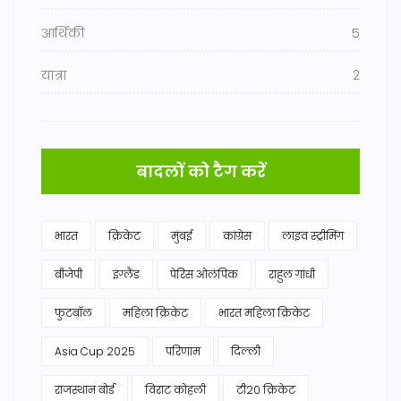
आर्थिकी
5
यात्रा
2
बादलों को टैग करें
भारत
क्रिकेट
मुंबई
कांग्रेस
लाइव स्ट्रीमिंग
बीजेपी
इंग्लैंड
पेरिस ओलंपिक
राहुल गांधी
फुटबॉल
महिला क्रिकेट
भारत महिला क्रिकेट
Asia Cup 2025
परिणाम
दिल्ली
राजस्थान बोर्ड
विराट कोहली
टी20 क्रिकेट