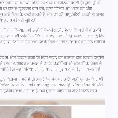
 नई फोटो या वीडियो पोस्ट पर फैंस की संख्या बढ़ती है। हाल ही में
्मों के बारे में खुलकर बात की, कुछ गॉसिप भी शेयर की और
 उन्हें फैंस के करीब लाते हैं और उनकी पॉपुलैरिटी बढ़ती है। अगर
हर अपडेट से जुड़े रहें।
ेन में भाग लिया, जहाँ उन्होंने फिटनेस और हेल्थ के बारे में बात की।
स रूटीन भी फॉलोअर्स के साथ शेयर करते हैं। उनका मानना है कि
्रीन पर हो या जिम में। इसलिए उनके फैंस अक्सर उनके वर्कआउट वीडियो
 में भाग लेकर बच्चों के लिए पढ़ाई का सामान दान किया। उन्होंने
में रहता है, और इस वजह से उनके कई फैंस भी सामाजिक काम में
 एक अभिनेता नहीं बल्कि समाज के साथ जुड़ाव वाले इंसान बनाती हैं।
त देखना चाहते हैं तो हमारे टैग पेज पर आएँ। यहाँ हम उनके सभी
पब्लिक एंगेजमेंट – को एक जगह जमा करते हैं। पढ़िए, शेयर कीजिये
 हिस्सा बनना आसान है, बस हमारी साइट पर रोज़ विजिट करें।