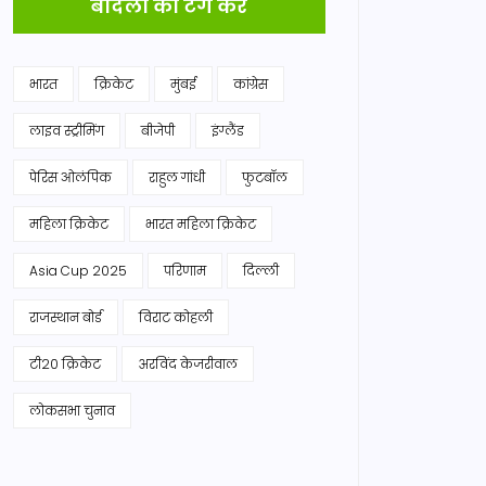
बादलों को टैग करें
भारत
क्रिकेट
मुंबई
कांग्रेस
लाइव स्ट्रीमिंग
बीजेपी
इंग्लैंड
पेरिस ओलंपिक
राहुल गांधी
फुटबॉल
महिला क्रिकेट
भारत महिला क्रिकेट
Asia Cup 2025
परिणाम
दिल्ली
राजस्थान बोर्ड
विराट कोहली
टी20 क्रिकेट
अरविंद केजरीवाल
लोकसभा चुनाव