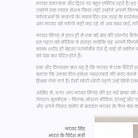
नटवर इंस्टाग्राम और ट्विटर पर बहुत एक्टिव रहते हैं। हर
उन्होंने एक लाइव सेशन किया जहाँ उन्होंने अपनी फ़िल
फॉलोअर्स के सवालों के जवाब दिए। इस तरह के इंटरेक्शन
आप नटवर को फ़ॉलो नहीं कर रहे तो अब ज़रूर करें, ताकि 
नटवर सिंगह ने हाल ही में एक बड़े ब्रांड की एडल्टेड कैंप
इस पहल को मीडिया ने सराहा क्योंकि वह अपनी फ़िटने
स्वस्थ शरीर ही बेहतर परफ़ॉर्मेंस देता है, चाहे वो स्क
को देख कर प्रेरित होते हैं।
एक और दिलचस्प बात यह है कि नटवर ने एक चैरिटी इवेंट
बताया कि उनका दिल हमेशा जरूरतमंदों की मदद करने 
हिस्सा लेने लगे हैं। ऐसी छोटी‑छोटी पहलें उन्हें सिर्फ़
आखिर में, अगर आप नटवर सिंगह की हर नई ख़बर को तुरं
लेटरल मूवमेंट्स – फिल्म, सोशल मीडिया, इंटर्व्यू और 
और अपने विचार कमेंट में बताइए। नटवर के फैन बेस का
नटवर सिंह
भारत के विदेश मंत्री