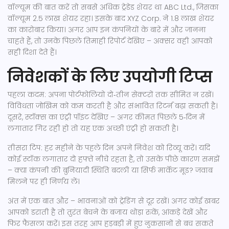
वॉल्यूम की बात करें तो सबसे अधिक ट्रेडेड शेयर था ABC Ltd., जिसका
वॉल्यूम 2.5 लाख शेयर रहा। इसके बाद XYZ Corp. ने 1.8 लाख शेयर
का कारोबार किया। अगर आप इन कंपनियों के बारे में और जानना
चाहते हैं, तो उनके पिछले तिमाही रिपोर्ट देखिए – अक्सर वही आपको
सही दिशा देते हैं।
निवेशकों के लिए उपयोगी टिप्स
पहला कदम: अपना पोर्टफोलियो दो‑तीन सेक्टरों तक सीमित न रखें।
विविधता जोखिम को कम करती है और संभावित रिटर्न बढ़ा सकती है।
दूसरे, स्टॉक्स का एंट्री पॉइंट देखिए – अगर कीमत पिछले 5‑दिन में
लगातार गिर रही हो तो यह एक अच्छी एंट्री हो सकती है।
तीसरा टिप: हर महीने के पहले दिन अपने निवेश को रिव्यू करें। यदि
कोई स्टॉक लगातार दो हफ्ते नीचे रहता है, तो उसके पीछे कारण समझें
– क्या कंपनी की बुनियादी स्थिति बदली या सिर्फ मार्केट मूड? जवाब
मिलने पर ही निर्णय लें।
अंत में एक बात और – भावनाओं को ट्रेडिंग से दूर रखें। अगर कोई खबर
आपको डराती है तो तुरंत बेचने के बजाय थोड़ा रुकें, आंकड़े देखें और
फिर फैसला करें। इस तरह आप हड़बड़ी में हुए नुकसानों से बच सकते