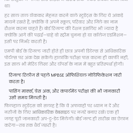
था।
हर साल ताल ठोककर मेहनत करने वाले स्टूडेंट्स के लिए ये आंकड़े
मायने रखते हैं, क्योंकि वे अपने स्कूल, परिवार और जिले का नाम
रौशन करना चाहते हैं। बोर्ड रिजल्ट की टेंशन इसलिए भी ज्यादा है
क्योंकि आगे की पढ़ाई—चाहे वो स्ट्रीम चुनना हो या कॉलेज एडमिशन—
इसी पर निर्भर करती है।
एमपी बोर्ड के रिजल्ट जारी होते ही छात्र अपनी डिटेल्स से आधिकारिक
पोर्टल्स पर अंक देख सकेंगे। हालांकि परीक्षा पास करना ही काफी नहीं,
इस साल भी मेरिट लिस्ट और टॉपर्स के नाम में बहुत प्रतिस्पर्धा होगी।
रिजल्ट रिलीज से पहले MPBSE ऑफिशियल नोटिफिकेशन जारी
करता है।
पासिंग मार्क्स, ग्रेस अंक, और कंपार्टमेंट परीक्षा की भी जानकारी
उसी समय मिलती है।
फिलहाल स्टूडेंट्स को सलाह है कि वे अफवाहों पर ध्यान न दें और
नतीजों के लिए
आधिकारिक वेबसाइट
पर नजरें बनाए रखें। एक ही
जगह पूरी जानकारी अप-टू-डेट मिलेगी। बोर्ड जल्द ही तारीख का ऐलान
करेगा—तब तक धैर्य जरूरी है।