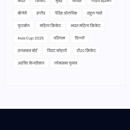
भारत
क्रिकेट
मुंबई
कांग्रेस
लाइव स्ट्रीमिंग
बीजेपी
इंग्लैंड
पेरिस ओलंपिक
राहुल गांधी
फुटबॉल
महिला क्रिकेट
भारत महिला क्रिकेट
Asia Cup 2025
परिणाम
दिल्ली
राजस्थान बोर्ड
विराट कोहली
टी20 क्रिकेट
अरविंद केजरीवाल
लोकसभा चुनाव