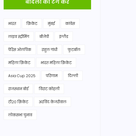
बादलों को टैग करें
भारत
क्रिकेट
मुंबई
कांग्रेस
लाइव स्ट्रीमिंग
बीजेपी
इंग्लैंड
पेरिस ओलंपिक
राहुल गांधी
फुटबॉल
महिला क्रिकेट
भारत महिला क्रिकेट
Asia Cup 2025
परिणाम
दिल्ली
राजस्थान बोर्ड
विराट कोहली
टी20 क्रिकेट
अरविंद केजरीवाल
लोकसभा चुनाव