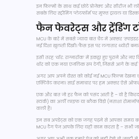
इन फ़िल्मों के साथ कई छोटे प्रोजेक्ट और सीरीज़ भी लॉन
सबके लिए स्ट्रीमिंग प्लेटफ़ॉर्म पर मुफ्त ट्रायल या डि
फैन फेवरेट्स और ट्रेंडिंग
MCU के बारे में सबसे ज्यादा बात चैट में अक्सर ‘स्पाइडर
नई दिशा खुलती दिखी। फैंस इस पर लगातार थ्योरी बनाते र
इसी तरह ‘थॉर: राग्नारॉक’ में इकट्ठा हुए पुराने और नए 
थॉर को एक नया एंजलिक रूप देगी, जिससे आगे के कई 
अगर आप अपने दोस्त को कोई नई MCU फ़िल्म देखना चाह
एक्टिवेट करना। साई समाचार पर हम अक्सर ऐसे ऑफ़र के 
एक और बात जो हर फैन को पसंद आती है – वो है किरदार
स्टार्क) का अर्ली लाइफ या ब्लैक विडो (नताशा रोमानॉफ)
वाली हैं।
इन सब अपडेट्स को एक जगह पढ़ने से आपका समय बचता ह
MCU टैग पेज आपके लिए यही काम करता है – सभी जानक
अगर आप अभी तक हमारे पेज को नहीं देखे तो जल्दी से आकर प