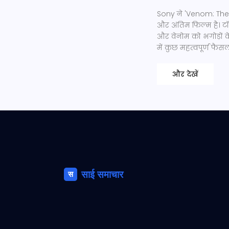
Sony ने 'Venom: The 
और अंतिम फिल्म है। टॉम ह
और वेनोम को भगोड़ों क
में कुछ महत्वपूर्ण फ
और देखें