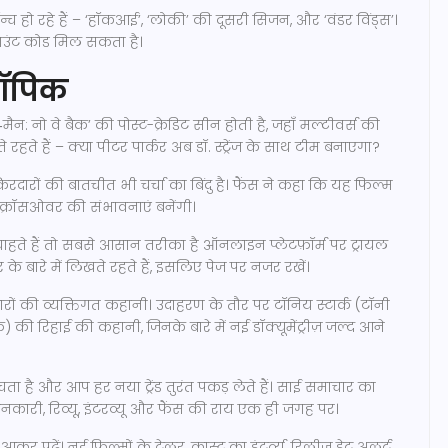
्च हो रहे हैं – ‘हॉकआई’, ‘लोकी’ की दूसरी सिजन, और ‘वंडर विंड्स’।
स्काउंट कोड मिल सकता है।
 टॉपिक
‑मैन: नो वे बैक’ की पोस्ट-क्रेडिट सीन होती है, जहाँ मल्टीवर्स की
हते हैं – क्या पीटर पार्कर अब डॉ. स्ट्रेंज के साथ टीम बनाएगा?
किरदारों की बातचीत भी चर्चा का बिंदु है। फैंस ने कहा कि यह फिल्म
क्रॉसओवर की संभावनाएं बनेंगी।
ते हैं तो सबसे आसान तरीका है ऑनलाइन प्लेटफ़ॉर्म पर ट्रायल
बारे में लिखते रहते हैं, इसलिए पेज पर नजर रखें।
ों की व्यक्तिगत कहानी। उदाहरण के तौर पर टॉनिय स्टार्क (टॉनी
 की रिहाई की कहानी, जिनके बारे में नई डॉक्यूमेंट्रीज़ जल्द आने
ै और आप हर नया ट्रेंड तुरंत पकड़ लेते हैं। साई समाचार का
ारी, रिव्यू, इंटरव्यू और फैंस की राय एक ही जगह पर।
ढ़ें। नई फ़िल्मों के ट्रेलर, कास्ट का इंटर्व्यू, रिलीज़ डेट अलर्ट