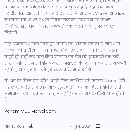
गेम और कॉमिक बुक रीलीज भी नियमित रूप से आती है। इस महीने
के अंत में एक आधिकारिक टॉय शॉप खुल रहा है जहाँ आप अपने
पसंदीदा किरदार की फिगर खरीद सकते हैं। साथ ही, Marvel Studios
ने बताया कि 2025‑26 के दौरान डिजिटल प्लेटफ़ॉर्म पर विशेष
प्री‑सेल्स शुरू होंगी, जिससे पहले से बुक करने वाले यूज़र को छूट
मिलेगी।
साई समाचार आपके लिये हर अपडेट को आसान बनाता है। चाहे आप
फ़िल्म की तारीख जानना चाहते हों या स्टार का नया इंटरव्यू पढ़ना
चाहते हों, यहाँ सब कुछ मिल जाएगा। इस पेज को बुकमार्क कर रखें
और नियमित रूप से विज़िट करें – Marvel की दुनिया लगातार बदलती
रहती है और हम आपको हर बदलाव के साथ रखेंगे।
तो अब देर किस बात की? अपने दोस्त‑साथियों को बताइए, Marvel की
नई खबरें पढ़िए और आने वाले सुपरहीरो जश्न का हिस्सा बनिए। साई
समाचार पर आपका स्वागत है – जहाँ हर ख़बर आपके लिये खास होती
है।
Venom
MCU
Marvel
Sony
NIKHIL ROY
4 जून, 2024