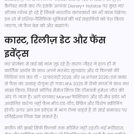
कैलेंडर मार्क कर लें। इसके अलावा Disney+ Hotstar पर कुछ नए
सीज़न लॉन्च हो रहे हैं जिनमें भारतीय कलाकारों का भी काम देखेगा।
इन शो में एशिया‑पैसिफ़िक यूनिवर्स की नई कहानियों को पेश किया
जाएगा, जो फ़ैन बेस को और बढ़ाएंगे।
कास्ट, रिलीज़ डेट और फैंस
इवेंट्स
नए प्रोजेक्ट में कई बड़े नाम जुड़ रहे हैं। करण जौहर ने हाल ही में
कार्तिक आर्यन के साथ अपने मतभेद सुलझाए और दो फ़िल्मों की
तिथियां तय कर दीं – 13 फ़रवरी 2026 और 14 अगस्त 2026। इस खबर
से फैंस का उत्साह दोगुना हो गया। IIFA 2025 में दोनों स्टार्स ने साथ मंच
साझा किया, जिससे सॉलिड मैसेज मिला कि टीमवर्क हमेशा जीत की
ओर ले जाता है। आगे चलकर Marvel फेस्टिवल और प्री‑मैच इवेंट भी
आयोजित करेगा जहाँ फ़ैन मीट‑एंड‑ग्रीट, क्विज़ और विशेष स्क्रीनिंग
होगी। अगर आप इन इवेंट्स में भाग लेना चाहते हैं तो साई समाचार पर
रजिस्ट्रेशन लिंक देख सकते हैं।
मार्वेल की ख़बरें सिर्फ फ़िल्मों तक सीमित नहीं रहतीं। नई मर्चेंडाइज़,