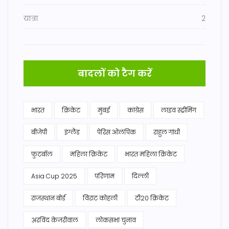
यात्रा
2
बादलों को टैग करें
भारत
क्रिकेट
मुंबई
कांग्रेस
लाइव स्ट्रीमिंग
बीजेपी
इंग्लैंड
पेरिस ओलंपिक
राहुल गांधी
फुटबॉल
महिला क्रिकेट
भारत महिला क्रिकेट
Asia Cup 2025
परिणाम
दिल्ली
राजस्थान बोर्ड
विराट कोहली
टी20 क्रिकेट
अरविंद केजरीवाल
लोकसभा चुनाव