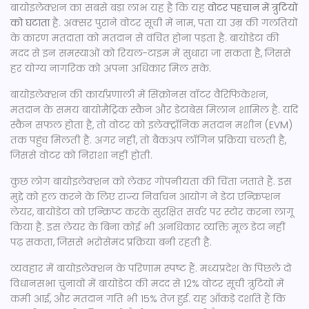
बायोइलेक्शन का सबसे बड़ा लाभ यह है कि यह
वोटर पहचान में त्रुटियों
को घटाता
है. अक्सर पुराने वोटर सूची में नाम, पता या उम्र की गलतियों
के कारण मतदाता को मतदान से वंचित होना पड़ता है. बायोडेटा की
मदद से इन समस्याओं को रियल-टाइम में सुधारा जा सकता है, जिससे
हर योग्य नागरिक को अपना अधिकार मिल सके.
बायोइलेक्शन की कार्यप्रणाली में
सिंक्रोनस वॉटर वैरिफिकेशन
,
मतदान के समय बायोमैट्रिक स्कैन और डेटाबेस मिलान
शामिल है. यदि
स्कैन सफल होता है, तो वोटर को इलेक्ट्रॉनिक मतदान मशीन (EVM)
तक पहुंच मिलती है. अगर नहीं, तो बैकअप लॉगिन प्रक्रिया चलती है,
जिससे वोटर को निराशा नहीं होती.
कुछ लोग बायोइलेक्शन को लेकर गोपनीयता की चिंता जताते हैं. इस
मुद्दे को हल करने के लिए राज्य निर्वाचन आयोग ने
डेटा एन्क्रिप्शन
लेयर
,
बायोडेटा को एन्क्रिप्ट करके सुरक्षित सर्वर पर स्टोर करना
लागू
किया है. इस लेयर के बिना कोई भी अनधिकार व्यक्ति मूल डेटा नहीं
पढ़ सकता, जिससे भरोसेमंद प्रक्रिया बनी रहती है.
व्यवहार में बायोइलेक्शन के परिणाम स्पष्ट हैं. मध्यप्रदेश के पिछले दो
विधानसभा चुनावों में बायोडेटा की मदद से 12% वोटर सूची त्रुटियों में
कमी आई, और मतदान गति भी 15% तेज़ हुई. यह आँकड़े दर्शाते हैं कि