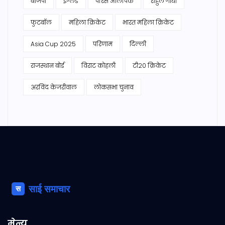
बीजेपी
इंग्लैंड
पेरिस ओलंपिक
राहुल गांधी
फुटबॉल
महिला क्रिकेट
भारत महिला क्रिकेट
Asia Cup 2025
परिणाम
दिल्ली
राजस्थान बोर्ड
विराट कोहली
टी20 क्रिकेट
अरविंद केजरीवाल
लोकसभा चुनाव
मेन्यू