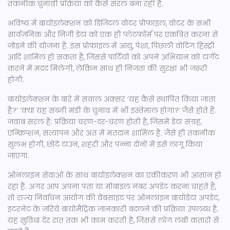
तकनीक चुनावी प्रक्रिया को कैसे सरल बना रही है.
भविष्य में बायोइलेक्शन को
डिजिटल वोटर प्रोफ़ाइल
,
वोटर के सभी
सार्वजनिक और निजी डेटा को एक ही प्लेटफ़ॉर्म पर एकत्रित करना
से
जोड़ने की योजना है. इस प्रोफ़ाइल में आयु, पेशा, पिछली वोटिंग हिस्ट्री
आदि शामिल हो सकता है, जिससे पार्टियों को अपने अभियान को टार्गेट
करने में मदद मिलेगी, लेकिन साथ ही निजता की सुरक्षा भी जरूरी
होगी.
बायोइलेक्शन के बारे में सवाल अक्सर ‘यह कैसे स्थापित किया जाता
है?’ ‘क्या यह सब्ज़ी मंडी के चुनाव में भी इस्तेमाल होगा?’ जैसे होते हैं.
जवाब सरल है: प्रक्रिया चरण-दर-चरण होती है, जिसमें डेटा संग्रह,
एन्क्रिप्शन, सत्यापन और अंत में मतदान शामिल है. जैसे ही तकनीक
सुलभ होगी, छोटे टाउन, शहरी और पन्ना दोनों में इसे लागू किया
जाएगा.
ऑनलाइन सेवाओं के साथ बायोइलेक्शन का एकीकरण भी आसान हो
रहा है. अगर आप अपना पता या मोबाइल नंबर अपडेट करना चाहते हैं,
तो राज्य निर्वाचन आयोग की वेबसाइट पर
ऑनलाइन बायोडेटा अपडेट
,
इंटरनेट के ज़रिये बायोमैट्रिक जानकारी बदलने की प्रक्रिया
उपलब्ध है.
यह सुविधा देर रात तक भी काम करती है, जिससे लोग लंबी कतारों से