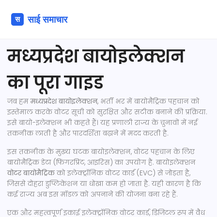
मध्यप्रदेश बायोइलेक्शन
का पूरा गाइड
जब हम
मध्यप्रदेश बायोइलेक्शन
,
भर्ती भर में बायोमैट्रिक पहचान को
इस्तेमाल करके वोटर सूची को सुरक्षित और सटीक बनाने की प्रक्रिया
.
इसे
बायो-इलेक्शन
भी कहते हैं। यह प्रणाली राज्य के चुनावों में नई
तकनीक लाती है और पारदर्शिता बढ़ाने में मदद करती है.
इस तकनीक के मुख्य घटक
बायोइलेक्शन
,
वोटर पहचान के लिए
बायोमैट्रिक डेटा (फिंगरप्रिंट, आइरिस) का उपयोग
है. बायोइलेक्शन
वोटर बायोमैट्रिक
को इलेक्ट्रॉनिक वोटर कार्ड (EVC) से जोड़ता है,
जिससे दोहरा डुप्लिकेशन या धोखा कम हो जाता है. यही कारण है कि
कई राज्य अब इस मॉडल को अपनाने की योजना बना रहे हैं.
एक और महत्वपूर्ण इकाई
इलेक्ट्रॉनिक वोटर कार्ड
,
डिजिटल रूप में वैध