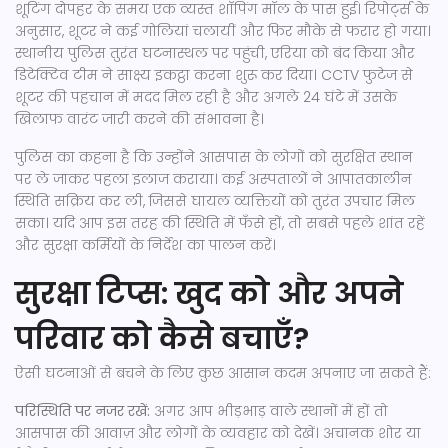
शूटिंग दोपहर के समय एक व्यस्त शॉपिंग मॉल के पास हुई। रिपोर्ट्स के
अनुसार, शूटर ने कई गोलियां चलायीं और फिर मौके से फरार हो गया।
स्थानीय पुलिस तुरंत घटनास्थल पर पहुंची, एरिया को बंद किया और
डिटेक्टिव टीम ने साक्ष्य इकट्ठा करना शुरू कर दिया। CCTV फुटेज से
शूटर की पहचान में मदद मिल रही है और अगले 24 घंटे में उसके
खिलाफ वारंट जारी करने की संभावना है।
पुलिस का कहना है कि उन्होंने आसपास के लोगों को सुरक्षित स्थान
पर ले जाकर पहला इलाज कराया। कई अस्पतालों ने आपातकालीन
स्थिति सक्रिय कर ली, जिससे घायल व्यक्तियों को तुरंत उपचार मिल
सका। यदि आप इस तरह की स्थिति में फँसे हों, तो सबसे पहले शांत रहें
और सुरक्षा कर्मियों के निर्देश का पालन करें।
सुरक्षा टिप्स: खुद को और अपने
परिवार को कैसे बचाएँ?
ऐसी घटनाओं से बचने के लिए कुछ आसान कदम अपनाए जा सकते हैं:
परिस्थिति पर नजर रखें:
अगर आप भीड़भाड़ वाले स्थानों में हों तो
आसपास की आवाज़ और लोगों के व्यवहार को देखें। अचानक शोर या