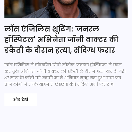
लॉस एंजिलिस शूटिंग: 'जनरल
हॉस्पिटल' अभिनेता जॉनी वाक्टर की
डकैती के दौरान हत्या, संदिग्ध फरार
लॉस एंजिलिस में लोकप्रिय टीवी सीरीज 'जनरल हॉस्पिटल' में काम
कर चुके अभिनेता जॉनी वाक्टर की डकैती के दौरान हत्या कर दी गई।
37 साल के जॉनी को उनकी मां ने शनिवार सुबह मरा हुआ पाया जब
तीन लोगों ने उनके वाहन से छेड़छाड़ की। संदिग्ध अभी फरार हैं।
और देखें