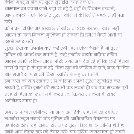
बेचैनी महसूस होने पर तुरंत सुरक्षित जगह तलाशें।
आसपास का नक्शा जानें:
जहाँ जा रहे हैं, वहाँ के निकास दरवाजे,
आपातकालीन एग्जिट और सुरक्षा कर्मियों की स्थिति पहले से ही पता
रखें।
फ़ोन चार्ज रखिए:
आपातकाल में कॉल या SOS फ़ंक्शन काम नहीं
आएगा तो मदद मिलना मुश्किल हो सकता है। हमेशा बैटरी आधी या
उससे ऊपर रखें।
सुरक्षा ऐप्स का उपयोग करें:
कई एंटी-हिंसा एप्लिकेशन हैं जो तुरंत
पुलिस को अलर्ट कर सकते हैं। इन्हें इंस्टॉल करके सक्रिय रखिए।
आवाज़ उठाएँ, लेकिन सावधानी से:
अगर आप देख रहे हों कि कोई हिंसक
कार्य हो रहा है, तो चुप न रहें। बिना खुद को जोखिम में डाले, मदद के लिए
शोर मचाएँ या पास की किसी व्यक्ति से सहायता मांगें।
इन टिप्स को याद रखकर आप न सिर्फ अपनी सुरक्षा सुनिश्चित कर
सकते हैं, बल्कि दूसरों की मदद भी कर सकते हैं। जब तक सरकार पूरी
तरह से हिंसा को खत्म नहीं करती, व्यक्तिगत सतर्कता ही सबसे
भरोसेमंद उपाय है।
अगर आप लॉस एंजिलिस या अन्य अमेरिकी शहरों में रह रहे हैं, तो
स्थानीय न्यूज़ चैनलों और पुलिस की आधिकारिक वेबसाइट पर
अपडेट्स देखते रहें। समय-समय पर सुरक्षा ड्रिल भी आयोजित होते हैं;
उनमें भाग लेकर खुद को तैयार रखें। याद रखिए, जागरूकता ही सबसे