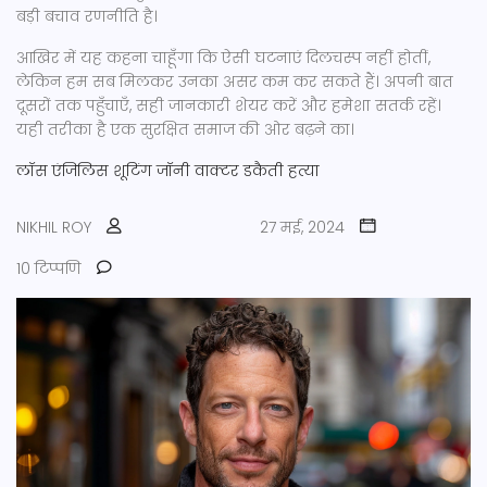
बड़ी बचाव रणनीति है।
आखिर में यह कहना चाहूँगा कि ऐसी घटनाएं दिलचस्प नहीं होतीं,
लेकिन हम सब मिलकर उनका असर कम कर सकते हैं। अपनी बात
दूसरों तक पहुँचाएँ, सही जानकारी शेयर करें और हमेशा सतर्क रहें।
यही तरीका है एक सुरक्षित समाज की ओर बढ़ने का।
लॉस एंजिलिस शूटिंग
जॉनी वाक्टर
डकैती
हत्या
NIKHIL ROY
27 मई, 2024
10 टिप्पणि