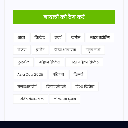
बादलों को टैग करें
भारत
क्रिकेट
मुंबई
कांग्रेस
लाइव स्ट्रीमिंग
बीजेपी
इंग्लैंड
पेरिस ओलंपिक
राहुल गांधी
फुटबॉल
महिला क्रिकेट
भारत महिला क्रिकेट
Asia Cup 2025
परिणाम
दिल्ली
राजस्थान बोर्ड
विराट कोहली
टी20 क्रिकेट
अरविंद केजरीवाल
लोकसभा चुनाव