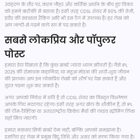
उदाहरण के तौर पर, करन जौहर और कर्तिक आर्यन के बीच हुए विवाद
को हमने बारीकी से बताया है। इसी तरह CDSL शेयर में 60% की तेज़ी,
इंदौर की स्वच्छता रैंकिंग आदि भी इस टैग में उपलब्ध हैं। हर लेख को
आप जल्दी‑से‑पढ़ने वाले रूप में पढ़ सकते हैं।
सबसे लोकप्रिय और पॉपुलर
पोस्ट
हमारा डेटा दिखाता है कि कुछ ख़बरें ज्यादा ध्यान खींचती हैं। जैसे IPL
2025 की रोमांचक कहानियां, या महुआ मोइत्रा की शादी‑शुदा जीवन
की झलक। आप इन लोकप्रिय लेखों को शीर्ष पर देख सकते हैं और
तुरंत पढ़ना शुरू कर सकते हैं।
अगर आपको निवेश में रुचि है तो CDSL शेयर का विस्तृत विश्लेषण
आपके लिए मददगार रहेगा। इसी तरह अगर खेल के शौकीन हैं, तो IPL
की टीम‑टैक्टिक या अंतरराष्ट्रीय क्रिकेट मैचों की लाइव स्ट्रीमिंग लिंक
यहाँ मिल जाएगी।
हमारा मकसद सिर्फ़ खबरें देना नहीं, बल्कि आपको समझाना है।
इसलिए हर लेख में प्रमुख बिंदु, तिथि और असर को स्पष्ट किया गया है।