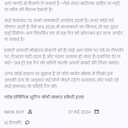
आप जल्दी‑से‑फैसलें ले सकते हैं—जैसे शेयर खरीदना चाहिए या नहीं,
या कौन सी फिल्म देखनी है।
साई समाचार पर सभी जानकारी अपडेटेड रहती है। अगर कोई नई
घोषणा आती है जैसे IIFA 2025 में कलाकारों का मिलन, तो वह तुरंत
यहाँ दिखेगा। आप नियमित रूप से इस पेज को खोलकर हर ताज़ा अपडेट
पा सकते हैं।
हमारी सामग्री मोबाइल‑फ्रेंडली भी है। चाहे आप फोन पर पढ़ें या लैपटॉप
पर, लेआउट वही रहता है और पढ़ना आसान हो जाता है। इसलिए देर न
करें—अब ही इस टैग को फॉलो करके अपनी खबरों की लिस्ट बनाएं।
अगर कोई सवाल या सुझाव है तो नीचे कमेंट बॉक्स में लिखें। हम
आपकी राय के अनुसार नई चीज़ें जोड़ते रहेंगे। धन्यवाद, और पढ़ते रहें
साई समाचार के डकैति टैग को।
लॉस एंजिलिस शूटिंग
जॉनी वाक्टर
डकैती
हत्या
NIKHIL ROY
27 मई, 2024
10 टिप्पणि