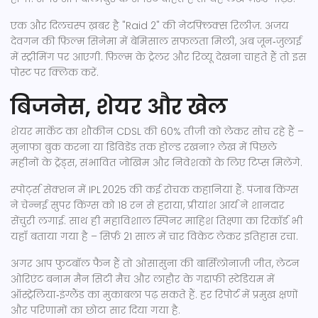
एक और दिलचस्प ख़बर है "Raid 2" की नेटफ़्लिक्स रिलीज़. अजय
देवगन की फ़िल्म सिनेमा में बेमिसाल सफलता मिली, अब जून‑जुलाई
में स्ट्रीमिंग पर आएगी. फ़िल्म के ट्रेलर और रिव्यू देखना चाहते हैं तो इस
पोस्ट पर क्लिक करें.
बिजनेस, शेयर और खेल
शेयर मार्केट का शौकीन CDSL की 60% तीज़ी को लेकर सोच रहे हैं –
मुनाफा बुक करना या डिविडेंड तक होल्ड रखना? लेख में पिछले
महीनों के ट्रेंड्स, संभावित जोखिम और निवेशकों के लिए टिप्स मिलेंगे.
स्पोर्ट्स सेक्शन में IPL 2025 की कई रोचक कहानियां हैं. पंजाब किंग्स
ने चेन्नई सुपर किंग्स को 18 रन से हराया, प्रीयांश आर्य ने शानदार
सेंचुरी लगाई. साथ ही महाविशाल स्पिनर माहिश तिक्ष्णा का रिकॉर्ड भी
यहाँ बताया गया है – सिर्फ़ 21 साल में चार विकेट लेकर इतिहास रचा.
अगर आप फुटबॉल फैन हैं तो ओसासुना की बार्सिलोनाज़ी जीत, लेटन
ओरिएंट बनाम मैन सिटी मैच और लाहौर के गद्दाफी स्टेडियम में
ऑस्ट्रेलिया‑इंग्लैंड का मुकाबला पढ़ सकते हैं. हर रिपोर्ट में प्रमुख क्षणों
और परिणामों का छोटा सार दिया गया है.