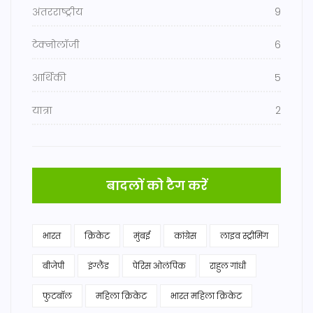
अंतरराष्ट्रीय
9
टेक्नोलॉजी
6
आर्थिकी
5
यात्रा
2
बादलों को टैग करें
भारत
क्रिकेट
मुंबई
कांग्रेस
लाइव स्ट्रीमिंग
बीजेपी
इंग्लैंड
पेरिस ओलंपिक
राहुल गांधी
फुटबॉल
महिला क्रिकेट
भारत महिला क्रिकेट