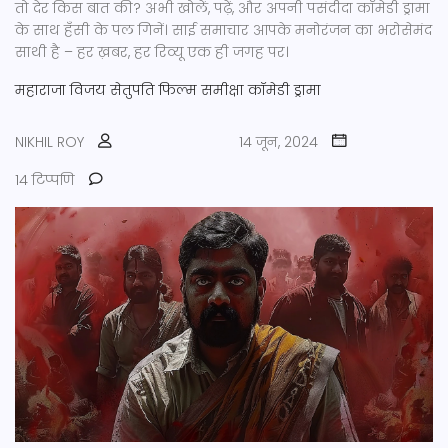
तो देर किस बात की? अभी खोलें, पढ़ें, और अपनी पसंदीदा कॉमेडी ड्रामा
के साथ हँसी के पल गिनें। साई समाचार आपके मनोरंजन का भरोसेमंद
साथी है – हर ख़बर, हर रिव्यू एक ही जगह पर।
महाराजा
विजय सेतुपति
फिल्म समीक्षा
कॉमेडी ड्रामा
NIKHIL ROY
14 जून, 2024
14 टिप्पणि