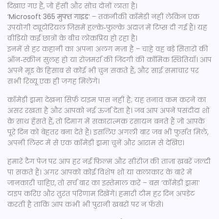
दिखाए गए हैं, जो हँसी और सोच दोनों लाता है।
‘Microsoft 365 मुफ्त गाइड’
– तकनीकी कॉमेडी नहीं लेकिन एक
उपयोगी ट्यूटोरियल जिसमें हल्के‑फुल्के अंदाज़ में टिप्स दी गई हैं। यह
वीडियो कई छात्रों के बीच लोकप्रिय हो रहा है।
इनमें से हर कहानी का अपना अलग मज़ा है – चाहे वह बड़े सितारों की
ऑन‑स्क्रीन सुलह हो या रोज़मर्रा की जिंदगी की कॉमिक स्थितियाँ। आप
अपने मूड के हिसाब से कोई भी चुन सकते हैं, और साई समाचार पर
सभी रिव्यू एक ही जगह मिलेंगे।
कॉमेडी ड्रामा देखना सिर्फ़ टाइम पास नहीं है; यह तनाव कम करने का
असर रखता है और आपको नई ऊर्जा देता है। जब आप अपने पसंदीदा शो
के साथ हँसते हैं, तो दिमाग में सकारात्मक रसायन बनते हैं जो आपके
पूरे दिन को बेहतर बना देते हैं। इसलिए अगली बार जब भी फुर्सत मिले,
अपनी लिस्ट में से एक कॉमेडी ड्रामा चुनें और आराम से देखिए।
हमारे टैग पेज पर आप हर नई फ़िल्म और सीरीज़ की ताज़ा ख़बरें जल्दी
पा सकते हैं। अगर आपको कोई विशेष शो या कलाकार के बारे में
जानकारी चाहिए, तो सर्च बार का इस्तेमाल करें – बस ‘कॉमेडी ड्रामा’
टाइप करिए और तुरंत परिणाम दिखेंगे। हमारी टीम हर दिन अपडेट
करती है ताकि आप कभी भी पुरानी खबरों पर न फँसे।