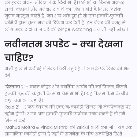
को हल्के अंदाज़ में दिखाने के लिये भी है। ऐसे शो या फ़िल्म अक्सर
सच्ची कहानी और मज़ेदार संवादों का मिश्रण होते हैं, जिससे दर्शक
जुड़ाव महसूस करते हैं। जब आप थके हुए हों तो एक हल्की‑फुल्की
कॉमेडी ड्रामा तुरंत मन को रिफ्रेश कर देती है। इस जेनर की वजह से
लोग अक्सर दो-तीन घंटे की binge‑watching सत्र भी नहीं छोड़ते।
नवीनतम अपडेट – क्या देखना
चाहिए?
अभी हाल में कई बड़े प्रोजेक्ट रिलीज़ हुए हैं जो आपके प्लेलिस्ट को भर
देंगे:
‘दोस्ताना 2’
– करन जौहर और कार्तिक आर्यन की नई फ़िल्म, जिसमें
हल्की‑फुल्की कहानी के साथ रोमांस भी है। यह फिल्म फैंस के बीच
बहुत चर्चा बना रही है।
‘Raid 2’
– अजय देवगन की एक्शन‑कॉमेडी थ्रिलर, जो नेटफ़्लिक्स पर
स्ट्रीम होगी। अगर आप हल्की‑फुल्की एडवेंचर पसंद करते हैं तो इसे
मिस न करें।
‘Mahua Moitra & Pinaki Mishra’ की शादियों वाली कहानी
– यह एक
सामाजिक कॉमेडी ड्रामा है जहाँ दो राजनेता के बीच अनपेक्षित रिश्ते