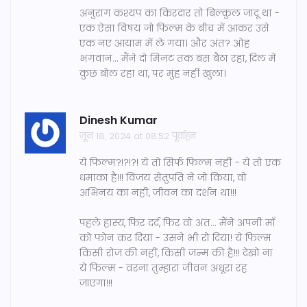
अनुराग कश्यप का किरदार तो बिल्कुल जादू था -
एक ऐसा विषय जो फिल्म के बीच में आकर उसे
एक नए आयाम में ले गया। और अंत? ओह
भगवान... मैंने दो मिनट तक बस बैठा रहा, दिल में
कुछ बोल रहा था, पर मुंह नहीं खुला।
Dinesh Kumar
जून 18, 2024 at 08:52 पूर्वाह्न
ये फिल्म?!?!?! ये तो सिर्फ फिल्म नहीं - ये तो एक
धमाका है!!! विजय सेतुपति ने जो किया, वो
अभिनय का नहीं, जीवन का दर्शन था!!!
पहले हास्य, फिर दर्द, फिर वो अंत... मैंने अपनी माँ
को फोन कर दिया - उसने भी रो दिया! ये फिल्म
किसी रोज की नहीं, किसी जन्म की है!!! देखो ना
ये फिल्म - वरना तुम्हारा जीवन अधूरा रह
जाएगा!!!