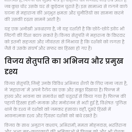
मालिक है, फिल्म का मुख्य पात्र है। कहानी का मजेदार मोड़ तब आता है
जब कुछ चोर उसके घर से कूड़ेदान चुराते हैं। इस सामान्य से लगने वाले
घटना से महाराजा की अद्भुत क्षमता और चुनौतियों का सामना करने
की उसकी दृढ़ता सामने आती है।
यह एक अनोखी अवधारणा है, जो यह दर्शाती है कि छोटे-छोटे इवेंट भी
जिंदगी की दिशा बदल सकते हैं। विजय सेतुपति ने महाराजा के किरदार
को इतनी सहजता और जीवंतता से निभाया है कि दर्शकों को लगता है
जैसे वे उसके संघर्ष और सफर का हिस्सा हो गए हैं।
विजय सेतुपति का अभिनय और प्रमुख
दृश्य
विजय सेतुपति, जिन्हें उनके विविध अभिनय शैली के लिए जाना जाता है,
ने 'महाराजा' में अपने टैलेंट का एक और सबूत दिखाया है। फिल्म में
हास्य और भावना का समावेश बड़ी चतुराई से किया गया है। फिल्म की
पहली हिस्सा हंसी-मजाक और मनोरंजन से भरी हुई है, विशेषतः पुलिस
थाने के दृश्य ने दर्शकों को जमकर हंसाया। वहीं, दूसरे हिस्से में
भावनात्मक दृश्य और टि्वस्ट दर्शकों को बांधे रखते हैं।
विजय के साथ अनुराग कश्यप, अभिरामी, ममता मोहनदास, भरतिराजा
और अन्य सह-कलाकारों की भूमिकाओं ने फिल्म को और भी रोचक