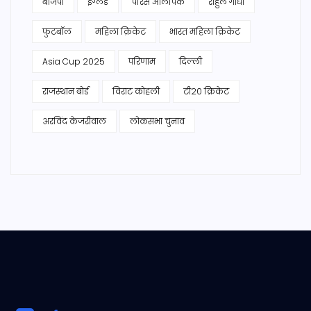
बीजेपी
इंग्लैंड
पेरिस ओलंपिक
राहुल गांधी
फुटबॉल
महिला क्रिकेट
भारत महिला क्रिकेट
Asia Cup 2025
परिणाम
दिल्ली
राजस्थान बोर्ड
विराट कोहली
टी20 क्रिकेट
अरविंद केजरीवाल
लोकसभा चुनाव