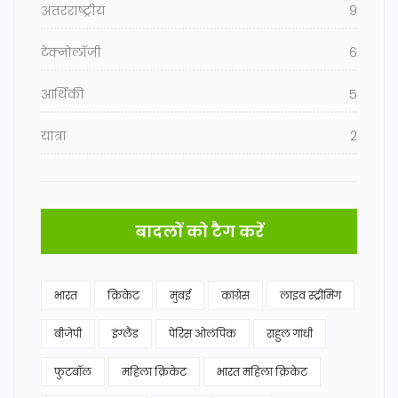
अंतरराष्ट्रीय
9
टेक्नोलॉजी
6
आर्थिकी
5
यात्रा
2
बादलों को टैग करें
भारत
क्रिकेट
मुंबई
कांग्रेस
लाइव स्ट्रीमिंग
बीजेपी
इंग्लैंड
पेरिस ओलंपिक
राहुल गांधी
फुटबॉल
महिला क्रिकेट
भारत महिला क्रिकेट