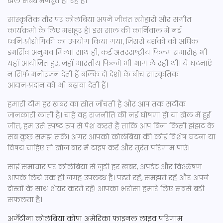
खेल संबंध मजबूत हो रहे हैं।
सांस्कृतिक तौर पर कोलंबिया अपने जीवंत त्योहारों और संगीत
कार्यक्रमों के लिए मशहूर है। इस साल की कार्निवाल में नई
ध्वनि‑प्रौद्योगिकी का उपयोग किया गया, जिससे दर्शकों को अधिक
इमर्सिव अनुभव मिला। साथ ही, कई अंतरराष्ट्रीय फिल्म समारोह भी
यहाँ आयोजित हुए, जहाँ भारतीय फ़िल्में भी भाग ले रही थीं। ये घटनाएँ
न सिर्फ मनोरंजन देती हैं बल्कि दो देशों के बीच सांस्कृतिक
आदान‑प्रदान को भी बढ़ावा देती हैं।
हमारी टीम हर खबर का स्रोत जाँचती है और आप तक सटीक
जानकारी लाती है। चाहे वह राजनीति की नई घोषणा हो या खेल में हुई
जीत, हम उसे स्पष्ट रूप से पेश करते हैं ताकि आप बिना किसी झंझट के
सब कुछ समझ सकें। अगर आपको कोलंबिया की कोई विशेष घटना या
विषय चाहिए तो खोज बार में टाइप करें और तुरंत परिणाम पाएं।
साई समाचार पर कोलंबिया से जुड़ी हर खबर, अपडेट और विश्लेषण
आपके लिये एक ही जगह उपलब्ध है। पढ़ते रहें, समझते रहें और अपने
दोस्तों के साथ शेयर करते रहें! आपका भरोसा हमारे लिए सबसे बड़ी
सफलता है।
अर्जेंटीना
कोलंबिया
कोपा अमेरिका फाइनल
लाइव परिणाम