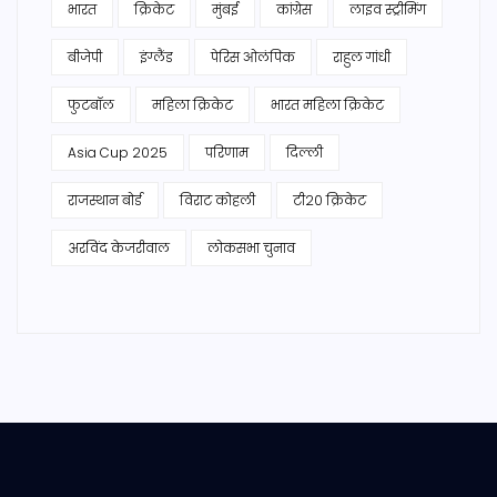
भारत
क्रिकेट
मुंबई
कांग्रेस
लाइव स्ट्रीमिंग
बीजेपी
इंग्लैंड
पेरिस ओलंपिक
राहुल गांधी
फुटबॉल
महिला क्रिकेट
भारत महिला क्रिकेट
Asia Cup 2025
परिणाम
दिल्ली
राजस्थान बोर्ड
विराट कोहली
टी20 क्रिकेट
अरविंद केजरीवाल
लोकसभा चुनाव