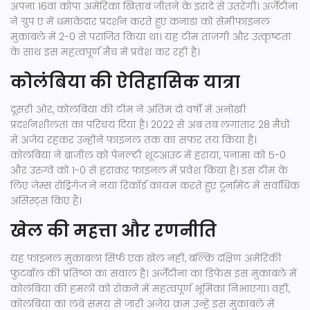
अपना 16वां कोपा अमेरिका खिताब जीतने के इरादे से उतरेगी। अर्जेंटीना
ने ग्रुप ए में धमाकेदार प्रदर्शन करते हुए कनाडा को सेमीफाइनल
मुकाबले में 2-0 से पराजित किया था। यह टीम ताज़गी और उत्कृष्टता
के साथ इस महत्वपूर्ण मैच में प्रवेश कर रही है।
कोलंबिया की ऐतिहासिक यात्रा
दूसरी ओर, कोलंबिया की टीम ने अंतिम दो वर्षों में अनोखी
प्रदर्शनशीलता का परिचय दिया है। 2022 से अब तब लगातार 28 मैचों
में अजेय रहकर उन्होंने फाइनल तक का सफर तय किया है।
कोलंबिया ने ब्राजील को पेनल्टी शूटआउट में हराया, पनामा को 5-0
और उरुग्वे को 1-0 से हराकर फाइनल में प्रवेश किया है। इस टीम के
लिए जेम्स रोड्रिगेज ने नया रिकॉर्ड कायम करते हुए टूर्नामेंट में सर्वाधिक
असिस्ट्स किए हैं।
खेल की महत्ता और रणनीति
यह फाइनल मुकाबला सिर्फ एक खेल नहीं, बल्कि दक्षिण अमेरिकी
फुटबॉल की प्रतिष्ठा का सवाल है। अर्जेंटीना का डिफेंस इस मुकाबले में
कोलंबिया की हमलों को रोकने में महत्वपूर्ण भूमिका निभाएगा। वहीं,
कोलंबिया का लंबे समय से जारी अजेय क्रम उन्हें इस मुकाबले में