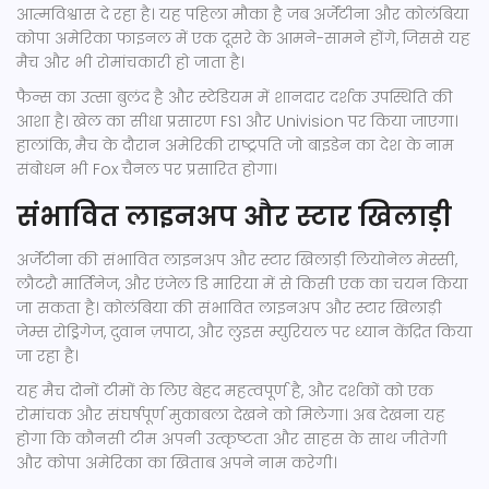
आत्मविश्वास दे रहा है। यह पहिला मौका है जब अर्जेंटीना और कोलंबिया
कोपा अमेरिका फाइनल में एक दूसरे के आमने-सामने होंगे, जिससे यह
मैच और भी रोमांचकारी हो जाता है।
फैन्स का उत्सा बुलंद है और स्टेडियम में शानदार दर्शक उपस्थिति की
आशा है। खेल का सीधा प्रसारण FS1 और Univision पर किया जाएगा।
हालांकि, मैच के दौरान अमेरिकी राष्ट्रपति जो बाइडेन का देश के नाम
संबोधन भी Fox चैनल पर प्रसारित होगा।
संभावित लाइनअप और स्टार खिलाड़ी
अर्जेंटीना की संभावित लाइनअप और स्टार खिलाड़ी लियोनेल मेस्सी,
लौटरौ मार्तिनेज, और एंजेल डि मारिया में से किसी एक का चयन किया
जा सकता है। कोलंबिया की संभावित लाइनअप और स्टार खिलाड़ी
जेम्स रोड्रिगेज, दुवान ज़पाटा, और लुइस म्युरियल पर ध्यान केंद्रित किया
जा रहा है।
यह मैच दोनों टीमों के लिए बेहद महत्वपूर्ण है, और दर्शकों को एक
रोमांचक और संघर्षपूर्ण मुकाबला देखने को मिलेगा। अब देखना यह
होगा कि कौनसी टीम अपनी उत्कृष्टता और साहस के साथ जीतेगी
और कोपा अमेरिका का खिताब अपने नाम करेगी।