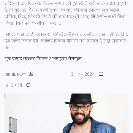
यदि आप कर्नाटक के फ़िल्म जगत की हर छोटी‑बड़ी खबर तुरंत चाहते
हैं, तो बस इस टैग पेज को बुकमार्क कर लें। यहाँ आपको नवीनतम
टॉपिक, रिव्यू और विशेषज्ञों की राय एक ही जगह मिलेगी—सभी बिना
किसी विज्ञापन के बीच में फंसाए।
आपके पास कोई सवाल या फ़ीडबैक है? नीचे कमेंट सेक्शन में लिखिए,
हम जल्द जवाब देंगे। कन्नड़ फ़िल्म प्रेमियों का स्वागत है साई समाचार
पर!
गुरु प्रसाद
कन्नड़ फिल्म
आत्महत्या
बेंगलुरु
NIKHIL ROY
3 नव॰, 2024
16 टिप्पणि