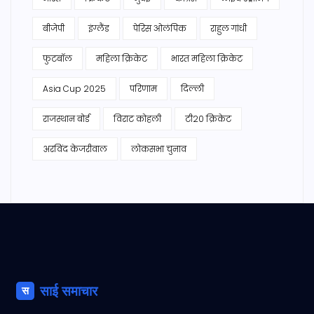
बीजेपी
इंग्लैंड
पेरिस ओलंपिक
राहुल गांधी
फुटबॉल
महिला क्रिकेट
भारत महिला क्रिकेट
Asia Cup 2025
परिणाम
दिल्ली
राजस्थान बोर्ड
विराट कोहली
टी20 क्रिकेट
अरविंद केजरीवाल
लोकसभा चुनाव