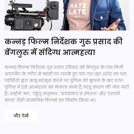
कन्नड़ फिल्म निर्देशक गुरु प्रसाद की
बेंगलुरु में संदिग्ध आत्महत्या
कन्नड़ फिल्म निर्देशक गुरु प्रसाद रविवार को बेंगलुरु के एक निजी
अपार्टमेंट के फ्लैट में फांसी पर लटके हुए पाए गए। मृत शरीर का पता
पड़ोसियों द्वारा बदबू महसूस करने पर पुलिस को बुलाने के बाद चला।
पुलिस ने इसे आत्महत्या का मामला माना है, परंतु कारण की जांच जारी
है। उन्होंने 'मठ', 'एड्डेलु मंजुनाथ', 'डायरेक्टर'स स्पेशल' और 'एराडने
साला' जैसी सामाजिक फिल्मों का निर्माण किया था।
और देखें