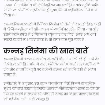
शारदा और अभिजीत की केमिस्ट्री पर खूब चर्चा है। अगले महीने ‘दुर्दशा
2026’ का प्री‑रिलीज़ इवेंट तय हो चुका, जिसमें कई बड़े स्टार्स ने भाग
लिया था।
कन्नड़ फ़िल्म इंडस्ट्री में डिजिटल रिलीज़ भी तेज़ी से बढ़ रही है। हाल ही
में ‘डिजिटल ड्रीम्स’ को ऑनलाइन प्लेटफ़ॉर्म पर स्ट्रीम किया गया और
इसने पहले हफ्ते में 5 मिलियन व्यूज़ पार कर लिए। अगर आप OTT
साइटों के बारे में अपडेट चाहते हैं, तो हमारे पास पूरा गाइड है।
कन्नड़ सिनेमा की खास बातें
कन्नड़ फ़िल्में अक्सर स्थानीय संस्कृति और भाषा को बड़े ही सच्चे ढंग
से पेश करती हैं। संगीत में रागा-धुनों का प्रयोग, ग्रामीण पृष्ठभूमि वाले
सेट और सामाजिक मुद्दों पर कहानी कहना इसे बाकी दकों से अलग
बनाता है।
समीक्षकों के अनुसार, इस साल ‘नवजीवन’ जैसी फ़िल्में सामाजिक
सुधार की बात करती हैं जबकि ‘अमरता’ जैसे एक्शन थ्रिलर दर्शकों को
एंटरटेन करने में सफल रहे। दोनों ही जॉनर का मिश्रण कन्नड़ सिनेमा
को नई ऊँचाइयों पर ले जा रहा है।