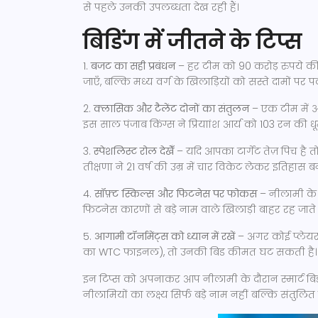
से पहले उनकी उपलब्धता देख रही हैं।
बिडिंग में जीतने के टिप्स
1.
बजट का सही प्रबंधन
– हर टीम को 90 करोड़ रुपये की प
जाएँ, बल्कि मध्य वर्ग के खिलाड़ियों को सस्ते दामों पर प
2.
क्लासिक और टैलेंट दोनों का संतुलन
– एक टीम में अ
इस साल पंजाब किंग्स ने प्रियाांश आर्य को 103 रन की धू
3.
स्पेशलिस्ट रोल देखेँ
– यदि आपका टार्गेट तेज़ पिच है 
तीक्षणा ने 21 वर्ष की उम्र में चार विकेट लेकर इतिहास ब
4.
सॉफ़्ट स्किल्स और फिटनेस पर फोकस
– नीलामी के ब
फिटनेस कारणों से बड़े नाम वाले खिलाड़ी बाहर रह जाते 
5.
आगामी टॉर्नामेंट्स को ध्यान में रखें
– अगर कोई प्लेयर अं
का WTC फाइनल), तो उनकी बिड कीमत घट सकती है। इस 
इन टिप्स को अपनाकर आप नीलामी के दौरान स्मार्ट बिड
नीलामियों का लक्ष्य सिर्फ बड़े नाम नहीं बल्कि संतुलि