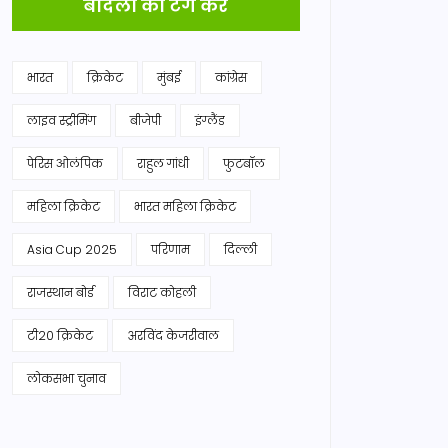
बादलों को टैग करें
भारत
क्रिकेट
मुंबई
कांग्रेस
लाइव स्ट्रीमिंग
बीजेपी
इंग्लैंड
पेरिस ओलंपिक
राहुल गांधी
फुटबॉल
महिला क्रिकेट
भारत महिला क्रिकेट
Asia Cup 2025
परिणाम
दिल्ली
राजस्थान बोर्ड
विराट कोहली
टी20 क्रिकेट
अरविंद केजरीवाल
लोकसभा चुनाव