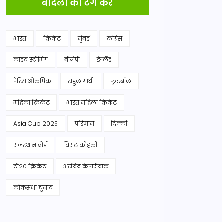
बादलों को टैग करें
भारत
क्रिकेट
मुंबई
कांग्रेस
लाइव स्ट्रीमिंग
बीजेपी
इंग्लैंड
पेरिस ओलंपिक
राहुल गांधी
फुटबॉल
महिला क्रिकेट
भारत महिला क्रिकेट
Asia Cup 2025
परिणाम
दिल्ली
राजस्थान बोर्ड
विराट कोहली
टी20 क्रिकेट
अरविंद केजरीवाल
लोकसभा चुनाव