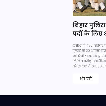
बिहार पुलिस 
पदों के लिए आ
CSBC ने 4361 ड्राइवर कॉ
जुलाई से 20 अगस्त तक 
को 12वीं पास, वैध ड्राइ
लिखित परीक्षा, शारीरिक
को 21,700 से 69,100 र
और देखें