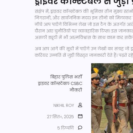
ड्राइवर कॉन्स्टेबल से जुड़
संक्षेप में, ड्राइवर कॉन्स्टेबल की भूमिका तीन मुख्य स्त
निगरानी, और सार्वजनिक मदद। इन तीनों को मिलाकर ही 
नीचे आप पाएँगे विभिन्न लेख जो इस टैग के अंतर्गत आते है
दौरान आए चुनौतियों पर व्यावहारिक टिप्स। इस जानक
असली ड्यूटी में भी आत्मविश्वास के साथ काम कर सकेंग
अब आप आगे की सूची में पाएँगे उन लेखों का संग्रह जो ड्
करियर उन्नति से जुड़ी विस्तृत जानकारी देते हैं। पढ़ते
बिहार पुलिस भर्ती
ड्राइवर कॉन्स्टेबल
CSBC
नौकरी
NIKHIL ROY
27 सित॰, 2025
5 टिप्पणि