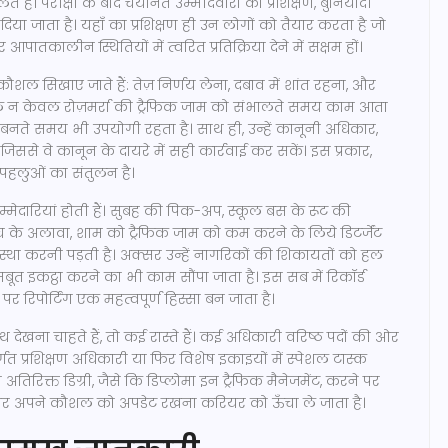
े हैं। परीक्षा के बाद चयनित उम्मीदवारों को
प्रशिक्षण
,
बुनियादी
दिया जाता है। यहाँ का प्रशिक्षण ही उन लोगों को तैयार करता है जो
आपातकालीन स्थितियों में त्वरित प्रतिक्रिया देने में सक्षम हों।
 कौशल सिखाए जाते हैं: तेज़ निर्णय लेना, दबाव में शांत रहना, और
शल न केवल रोज़मर्रा की ट्रैफिक जाम को संभालते समय काम आता
ाता बनते समय भी उपयोगी रहता है। साथ ही, उन्हें
कानूनी अधिकार
,
 जिससे वे कानून के दायरे में सही कार्रवाई कर सकें। इस प्रकार,
ी पहलुओं का संतुलन है।
िम्मेदारियां होती हैं। सुबह की पिक-अप, स्कूल बस के रूट की
 के अलावा, शाम को ट्रैफिक जाम को कम करने के लिये डिटर्जेंट
्था करनी पड़ती है। अक्सर उन्हें नागरिकों की शिकायतों को हल
ूत इकट्ठा करने का भी काम सौंपा जाता है। इस सब में रिकॉर्ड
र रिपोर्टिंग एक महत्वपूर्ण हिस्सा बन जाता है।
देखना चाहते हैं, तो कई रास्ते हैं। कई अधिकारी वरिष्ठ पदों की ओर
र्गत प्रशिक्षण अधिकारी या फिर विशेष इकाइयों में स्पेशल टास्क
 अतिरिक्त डिग्री, जैसे कि डिप्लोमा इन ट्रैफिक मैनेजमेंट, करने पर
ा और अपने कौशल को अपडेट रखना करियर को ऊँचा ले जाता है।