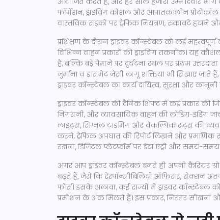
आयोजित करते हैं, और हर साल हजारों उम्मीदवार भाग लेत
फॉर्मेशन, ड्राइविंग कौशल और आपातकालीन प्रोटोकॉल
वास्तविक सड़कों पर ट्रैफिक नियंत्रण, रुकावटें हटाने और 
प्रशिक्षण के दौरान ड्राइवर कॉन्स्टेबल को कई महत्वपूर्ण
विभिन्न वाहन प्रकारों की ड्राइविंग तकनीक। यह कौ
है, बल्कि बड़े पैमाने पर दुर्घटना स्थल पर प्रथम उत्तरद
जुर्माना व डांसमेंट जैसी लागू शक्तियां
भी सिखाए जाते हैं,
ड्राइवर कॉन्स्टेबल का कार्य दायित्व, सुरक्षा और कानून
ड्राइवर कॉन्स्टेबल की दैनिक शिफ्ट में कई प्रकार की ज
निगरानी, और व्यावसायिक वाहन की लोडिंग-इंडिंग जांच
लाइट्स, सिग्नल टाइमिंग और वैकल्पिक रूट्स की व्यवस
करने, ट्रैफिक अपघात की रिपोर्ट लिखने और प्रमाणिक सब
रखना, डिजिटल प्लेटफ़ॉर्म पर डेटा एंट्री और समय-समय प
अगर आप ड्राइवर कॉन्स्टेबल बनते ही अपनी कैरियर ग्रोथ 
बढ़ते हैं, जैसे कि रेस्पॉन्सीबिलिटी ऑफिसर, सेक्शन अंत
फोर्स। इसके अलावा, कई राज्यों में ड्राइवर कॉन्स्टेबल को
प्रमोशन के अंक मिलते हैं। इस प्रकार, निरंतर सीखन