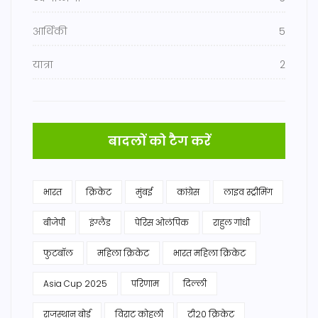
आर्थिकी
5
यात्रा
2
बादलों को टैग करें
भारत
क्रिकेट
मुंबई
कांग्रेस
लाइव स्ट्रीमिंग
बीजेपी
इंग्लैंड
पेरिस ओलंपिक
राहुल गांधी
फुटबॉल
महिला क्रिकेट
भारत महिला क्रिकेट
Asia Cup 2025
परिणाम
दिल्ली
राजस्थान बोर्ड
विराट कोहली
टी20 क्रिकेट