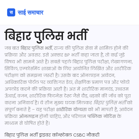
बिहार पुलिस भर्ती
जब बात
बिहार पुलिस भर्ती
,
राज्य की पुलिस सेवा में शामिल होने की
प्रक्रिया और अवसर
. इसे अक्सर
BP भर्ती
कहा जाता है
, तो कई जुड़े
विषय भी सामने आते हैं। सबसे पहले
बिहार पुलिस परीक्षा
,
लेखागणना,
सिविल, एन्फोर्समेंट शाखाओं के लिए आयोजित लिखित और शारीरिक
परीक्षण
को समझना जरूरी है। उसके बाद
ऑनलाइन आवेदन
,
आधिकारिक पोर्टल पर व्यक्तिगत डेटा, शैक्षणिक प्रमाण पत्र और फोटो
अपलोड करने की प्रक्रिया
आती है। अंत में
शारीरिक मानदंड
,
उच्चतम
ऊँचाई, वजन, शारीरिक फिटनेस टेस्ट जैसे दौड़, धड़कों की जाँच
को पूरा
करना अनिवार्य है। ये तीन मुख्य घटक मिलकर
बिहार पुलिस भर्ती
को
संपूर्ण बनाते हैं – यह परीक्षा
शारीरिक योग्यता
को भी मापती है, आवेदन
प्रक्रिया
ऑनलाइन
होनी चाहिए, और परिणाम
पब्लिक नोटिस
के
माध्यम से घोषित होते हैं।
बिहार पुलिस भर्ती
ड्राइवर कॉन्स्टेबल
CSBC
नौकरी