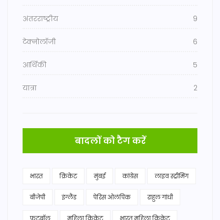
अंतरराष्ट्रीय
9
टेक्नोलॉजी
6
आर्थिकी
5
यात्रा
2
बादलों को टैग करें
भारत
क्रिकेट
मुंबई
कांग्रेस
लाइव स्ट्रीमिंग
बीजेपी
इंग्लैंड
पेरिस ओलंपिक
राहुल गांधी
फुटबॉल
महिला क्रिकेट
भारत महिला क्रिकेट