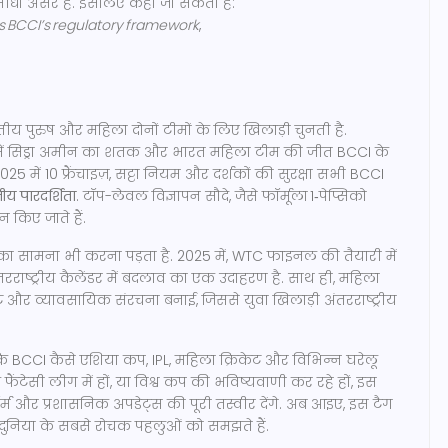
 सीधा असर है. इसलिए कहा जा सकता है:
es BCCI’s regulatory framework
,
पुरुष और महिला दोनों टीमों के लिए खिलाड़ी चुनती है.
 में सिड्रा अमीन का शतक और भारत महिला टीम की जीत BCCI के
2025 में 10 फ्रैंचाइज़, सट्टा नियम और दर्शकों की सुरक्षा सभी BCCI
्तीय पारदर्शिता
. टॉप-लेवल विज्ञापन सौदे, जैसे फॉर्मूला 1‑पेप्सिको
न किए जाते हैं.
 का सामना भी करना पड़ता है. 2025 में, WTC फाइनल की तैयारी में
तरराष्ट्रीय कैलेंडर में बदलाव का एक उदाहरण है. साथ ही, महिला
मेंट और व्यावसायिक संरचना बनाई, जिससे युवा खिलाड़ी अंतरराष्ट्रीय
कि BCCI कैसे एशिया कप, IPL, महिला क्रिकेट और विभिन्न घरेलू
 फैंटेसी लीग में हों, या विश्व कप की भविष्यवाणी कर रहे हों, इस
म और प्रशासनिक अपडेट्स की पूरी तस्वीर देंगे. अब आइए, इस टैग
ी दुनिया के सबसे रोचक पहलुओं को समझते हैं.