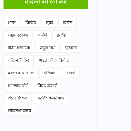
बादलों को टैग करें
भारत
क्रिकेट
मुंबई
कांग्रेस
लाइव स्ट्रीमिंग
बीजेपी
इंग्लैंड
पेरिस ओलंपिक
राहुल गांधी
फुटबॉल
महिला क्रिकेट
भारत महिला क्रिकेट
Asia Cup 2025
परिणाम
दिल्ली
राजस्थान बोर्ड
विराट कोहली
टी20 क्रिकेट
अरविंद केजरीवाल
लोकसभा चुनाव