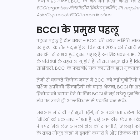
लिये बाहर भेजना, BCCI के नियामक दिशा-निर्देशों का
BCCI organizes अंतर्राष्ट्रीय क्रिकेट टूर्नामेंट
,
IPL requir
Asia Cup needs BCCI’s coordination
.
BCCI के प्रमुख पहलू
पहला पहलू है
टीम चयन
– BCCI की चयन समिति भारतीय 
उदाहरण के तौर पर, महिला विश्व कप 2025 की तैयारी
समर्थन से संभव हुई. दूसरा पहलू है
टर्नामेंट प्रबंधन
. IPL 
के प्रतिबंधों के तहत लागू होते हैं. तीसरा प्रमुख क्षेत्र है
वित
साझेदारी, BCCI के फ़ाइनेंशियल काउंसिल द्वारा मूल्यांक
तेजी से बदलते क्रिकेट जगत में BCCI को नई चुनौतियों
दक्षिण अफ्रीकी खिलाड़ियों को बाहर भेजना, BCCI के अं
क्रिकेट को बढ़ावा देने के लिए BCCI ने नई घरेलू टूर्ना
मंच पर उतने ही आत्मविश्वास से प्रदर्शन कर सकें.
जब आप नीचे दी गई सूची पढ़ेंगे, तो आपको पता चलेगा 
सिरियों को एक साथ जोड़ता है. चाहे आप टीम फ्रेंचाइज़ के
पेज पर मिले लेख आपको खेल की रणनीति, खिलाड़ी फॉर्
के तहत मौजूद लेखों में डुबकी लगाते हैं और क्रिकेट क