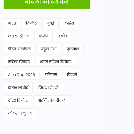
बादलों को टैग करें
भारत
क्रिकेट
मुंबई
कांग्रेस
लाइव स्ट्रीमिंग
बीजेपी
इंग्लैंड
पेरिस ओलंपिक
राहुल गांधी
फुटबॉल
महिला क्रिकेट
भारत महिला क्रिकेट
Asia Cup 2025
परिणाम
दिल्ली
राजस्थान बोर्ड
विराट कोहली
टी20 क्रिकेट
अरविंद केजरीवाल
लोकसभा चुनाव