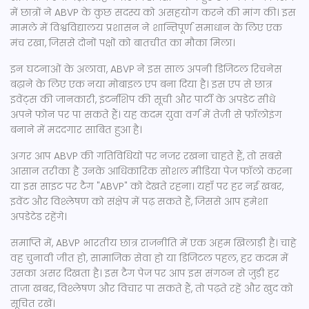
में छात्रों ने ABVP के कुछ सदस्य को असहयोग करने की मांग की। इस
मामले में विश्वविद्यालय प्रशासन ने शान्तिपूर्ण समाधान के लिए एक
मंच रखा, जिससे दोनों पक्षों को बातचीत का मौका मिला।
इन घटनाओं के अलावा, ABVP ने इस साल अपनी डिजिटल रिचनेस
बढ़ाने के लिए एक नया मोबाइल एप बना दिया है। इस एप से छात्र
इवेंट्स की जानकारी, इंटर्नशिप की सूची और पार्टी के अपडेट सीधे
अपने फोन पर पा सकते हैं। यह कदम युवा वर्ग में तेज़ी से फ़ॉलोइंग
बनाने में मददगार साबित हुआ है।
अगर आप ABVP की गतिविधियों पर नजर रखना चाहते हैं, तो सबसे
आसान तरीका है उनके आधिकारिक सोशल मीडिया पेज फॉलो करना
या इस साइट पर टैग "ABVP" को देखते रहना। यहाँ पर हर नई खबर,
इवेंट और विश्लेषण को संक्षेप में पढ़ सकते हैं, जिससे आप हमेशा
अपडेटेड रहेंगे।
समाप्ति में, ABVP भारतीय छात्र राजनीति में एक अहम खिलाड़ी है। चाहे
वह चुनावी जीत हो, सामाजिक सेवा हो या डिजिटल पहल, हर कदम में
उसका असर दिखता है। इस टैग पेज पर आप इस संगठन से जुड़ी हर
ताज़ा खबर, विश्लेषण और विचार पा सकते हैं, तो पढ़ते रहें और खुद को
सूचित रखें।