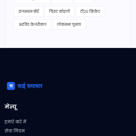
राजस्थान बोर्ड
विराट कोहली
टी20 क्रिकेट
अरविंद केजरीवाल
लोकसभा चुनाव
मेन्यू
हमारे बारे में
सेवा नियम