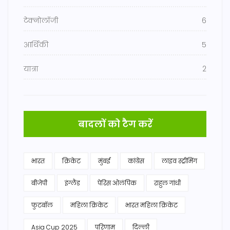
टेक्नोलॉजी
6
आर्थिकी
5
यात्रा
2
बादलों को टैग करें
भारत
क्रिकेट
मुंबई
कांग्रेस
लाइव स्ट्रीमिंग
बीजेपी
इंग्लैंड
पेरिस ओलंपिक
राहुल गांधी
फुटबॉल
महिला क्रिकेट
भारत महिला क्रिकेट
Asia Cup 2025
परिणाम
दिल्ली