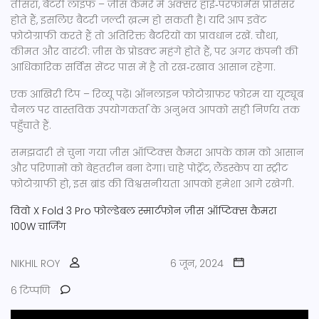
तीसरा, बैटरी लाइफ – ज़ीस कैमरे में अक्सर हाई‑परफ़ॉर्मेंस प्रोसेसर
होते हैं, इसलिए बैटरी जल्दी ख़त्म हो सकती है। यदि आप इवेंट
फ़ोटोग्राफी करते हैं तो अतिरिक्त बैटरियों का प्रावधान रखें. चौथा,
कीमत और वारंटी: ज़ीस के प्रोडक्ट महंगे होते हैं, पर अगर कंपनी की
आधिकारिक सर्विस सेंटर पास में है तो रख‑रखाव आसान रहेगा.
एक आखिरी टिप – रिव्यू पढ़ें। ऑनलाइन फोटोग्राफ़र फ़ोरम या यूट्यूब
चैनल पर वास्तविक उपयोगकर्ता के अनुभव आपको सही निर्णय तक
पहुँचाते हैं.
समझदारी से चुना गया ज़ीस ऑप्टिक्स कैमरा आपके काम को आसान
और परिणामों को बेहतरीन बना देगा। चाहे पोर्ट्रेट, लैंडस्केप या स्ट्रीट
फ़ोटोग्राफी हो, इस ब्रांड की विश्वसनीयता आपको हमेशा आगे रखेगी.
विवो X Fold 3 Pro
फोल्डेबल स्मार्टफोन
ज़ीस ऑप्टिक्स कैमरा
100W चार्जिंग
NIKHIL ROY
6 जून, 2024
6 टिप्पणि