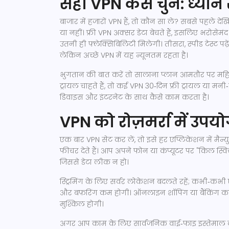
सही VPN कैसे चुने: ध्यान 
बाजार में हजारों VPN हैं, तो कौन सा ले? सबसे पहले द
या नहीं। फ्री VPN अक्सर डेटा बेचते हैं, इसलिए भरोसेमंद पे
उतनी ही फ़्लेक्सिबिलिटी मिलेगी। तीसरा, स्पीड टेस्ट प
लेकिन अच्छे VPN में यह न्यूनतम रहता है।
भुगतान की बात करें तो सालाना प्लान आमतौर पर महिन
ट्रायल चाहते हैं, तो कई VPN 30‑दिन फ्री ट्रायल या मन
डिवाइस और इंटरनेट के साथ कैसे काम करता है।
VPN को रोज़मर्रा में उप
एक बार VPN सेट कर लें, तो इसे हर एप्लिकेशन में मै
फीचर देते हैं। आप अपने फोन या कंप्यूटर पर "किल स्वि
जिससे डेटा लीक न हो।
स्ट्रिमिंग के लिए सर्वर लोकेशन बदलते रहें; कभी‑कभी
और बफ़रिंग कम होगी। ऑनलाइन शॉपिंग या बैंकिंग करत
मुश्किल होगी।
अगर आप काम के लिए सार्वजनिक वाई‑फाइ इस्तेमाल कर