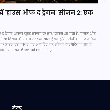
ेखें 'हाउस ऑफ द ड्रैगन' सीज़न 2: एक
ऑफ द ड्रैगन' अपनी दूसरे सीज़न के साथ वापस आ गया है, जिसमें और
वारिक विवाद और आग उगलने वाले ड्रेगन होंगे। जॉर्ज आरआर मार्टिन
 ऑफ आइस एंड फायर' पर आधारित यह सीजन टारगेरियन वंश के
 इसका प्रीमियर 16 जून को HBO पर होगा।
मेन्यू