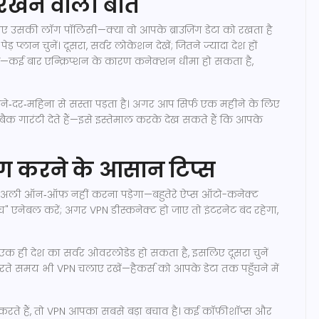
रखने वाली बातें
ेखिए उसकी लॉग पॉलिसी—क्या वो आपके ब्राउज़िंग डेटा को रखता है
ड़ प्लान चुनें। दूसरा, सर्वर लोकेशन देखें; जितने ज्यादा देश हों
ढ़ें—कई बार एन्क्रिप्शन के कारण कनेक्शन धीमा हो सकता है,
े‑दर‑महिना से सस्ता पड़ता है। अगर आप सिर्फ एक महीने के लिए
ी‑बैक गारंटी देते हैं—इसे इस्तेमाल करके देख सकते हैं कि आपके
योग करने के आसान टिप्स
न्युअली ऑन‑ऑफ़ नहीं करना पड़ेगा—बहुतेरे ऐप्स ऑटो-कनेक्ट
च" एनेबल करें; अगर VPN डीस्कनेक्ट हो जाए तो इंटरनेट बंद रहेगा,
 एक ही देश का सर्वर ओवरलोडेड हो सकता है, इसलिए दूसरा चुनें
े समय भी VPN चलाए रखें—हैकर्स को आपके डेटा तक पहुँचने में
ते हैं, तो VPN आपका सबसे बड़ा बचाव है। कई कॉफ़ीशॉप्स और