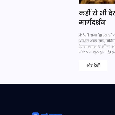
कहीं से भी द
मार्गदर्शन
फैंटेसी ड्रामा 'हाउस 
अधिक भव्य युद्ध, पारि
के उपन्यास 'ए सॉन्ग
संकट से शुरू होता है।
और देखें