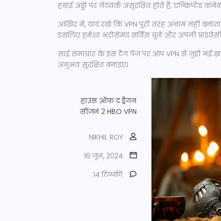
हवाई अड्डों पर नेटवर्क असुरक्षित होते हैं; एन्क्रिप्टेड क
आख़िर में, याद रखें कि VPN पूरी तरह अनाम नहीं बनाता—
इसलिए हमेशा भरोसेमंद सर्विस चुनें और अपनी प्राइवे
साई समाचार के इस टैग पेज पर आप VPN से जुड़ी नई ख
अनुभव सुरक्षित बनाइए।
हाउस ऑफ द ड्रैगन
सीज़न 2
HBO
VPN
NIKHIL ROY
16 जून, 2024
14 टिप्पणि