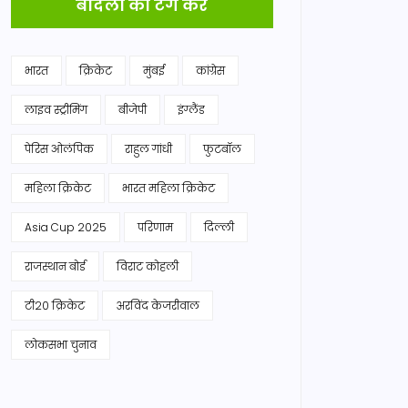
बादलों को टैग करें
भारत
क्रिकेट
मुंबई
कांग्रेस
लाइव स्ट्रीमिंग
बीजेपी
इंग्लैंड
पेरिस ओलंपिक
राहुल गांधी
फुटबॉल
महिला क्रिकेट
भारत महिला क्रिकेट
Asia Cup 2025
परिणाम
दिल्ली
राजस्थान बोर्ड
विराट कोहली
टी20 क्रिकेट
अरविंद केजरीवाल
लोकसभा चुनाव