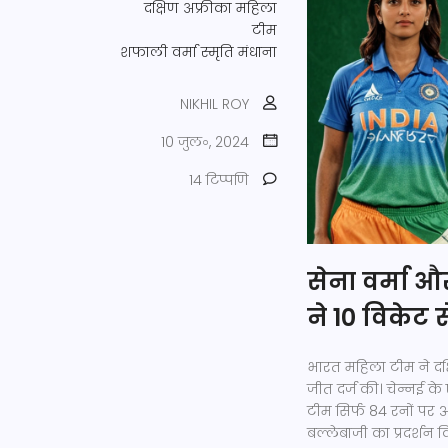
दक्षिण अफ्रीका महिला
टीम
शफाली वर्मा
स्मृति मंधाना
NIKHIL ROY
10 जुल॰, 2024
14 टिप्पणि
सेना वर्मा औ
ने 10 विकेट 
भारत महिला टीम ने दक
जीत दर्ज की। चेन्नई के
टीम सिर्फ 84 रनों पर
बल्लेबाजी का प्रदर्शन 