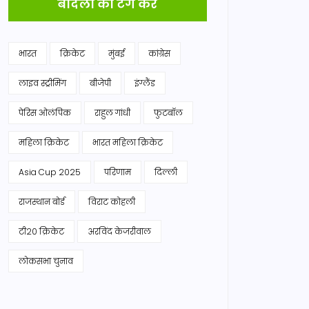
बादलों को टैग करें
भारत
क्रिकेट
मुंबई
कांग्रेस
लाइव स्ट्रीमिंग
बीजेपी
इंग्लैंड
पेरिस ओलंपिक
राहुल गांधी
फुटबॉल
महिला क्रिकेट
भारत महिला क्रिकेट
Asia Cup 2025
परिणाम
दिल्ली
राजस्थान बोर्ड
विराट कोहली
टी20 क्रिकेट
अरविंद केजरीवाल
लोकसभा चुनाव