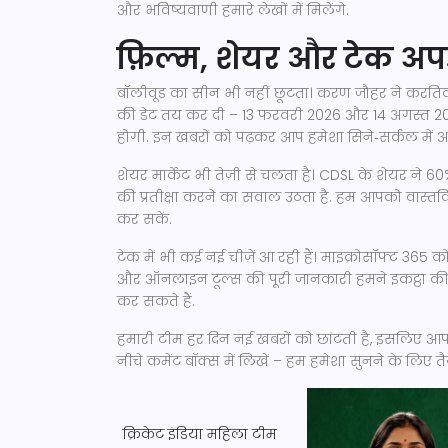
और भविष्यवाणी हमारे लेखों में मिलेंगे.
फ़िल्म, शेयर और टेक अप
बॉलीवूड का सीन भी नहीं छूटता। करण जौहर ने करतिक 
की डेट तय कर दी – 13 फरवरी 2026 और 14 अगस्त 202
होगी. इन खबरों को पढ़कर आप हमेशा सिने‑सर्कल में आग
शेयर मार्केट भी तेज़ी से चलता है। CDSL के शेयर ने 
की प्रतीक्षा करने का सवाल उठता है. हम आपको वास्तविक
कर सकें.
टेक में भी कई नई चीज़ें आ रही हैं। माइक्रोसॉफ्ट 365 
और ऑनलाइन टूल्स की पूरी जानकारी हमने इकट्ठा की है.
कर सकते हैं.
हमारी टीम हर दिन नई खबरों को छांटती है, इसलिए आपक
नीचे कमेंट बॉक्स में लिखें – हम हमेशा सुनने के लिए तैय
क्रिकेट
इंडिया महिला टीम