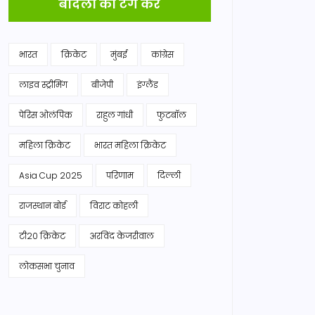
बादलों को टैग करें
भारत
क्रिकेट
मुंबई
कांग्रेस
लाइव स्ट्रीमिंग
बीजेपी
इंग्लैंड
पेरिस ओलंपिक
राहुल गांधी
फुटबॉल
महिला क्रिकेट
भारत महिला क्रिकेट
Asia Cup 2025
परिणाम
दिल्ली
राजस्थान बोर्ड
विराट कोहली
टी20 क्रिकेट
अरविंद केजरीवाल
लोकसभा चुनाव