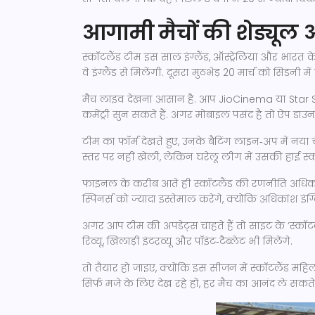
आगामी मैचों की शेड्यूल औ
स्कॉटलैंड टीम इस साल इंग्लैंड, ऑस्ट्रेलिया और भारत क
वे इंग्लैंड से मिलेंगी. दूसरा मुठभेड़ 20 मार्च को सिडनी में
मैच लाइव देखना आसान है. आप JioCinema या Star
कमेंट्री सुन सकते हैं. अगर मोबाइल पसंद है तो ऐप डाउन
टीम का फॉर्म देखते हुए, उनके बैटिंग लाइन‑अप में नय
स्तर पर नहीं खेली, लेकिन घरेलू लीग में उसकी हाई स्कोर
फाइनल के करीब आते ही स्कॉटलैंड की रणनीति अधिक 
स्पिनर्स को ज्यादा इस्तेमाल करेंगे, क्योंकि अधिकांश इंग
अगर आप टीम की अपडेट्स चाहते हैं तो साइट के ‘स्कॉ
रिव्यू, खिलाड़ी इंटरव्यू और पॉइंट‑टैब्लेट भी मिलेंगे.
तो तैयार हो जाइए, क्योंकि इस सीजन में स्कॉटलैंड महिला
सिर्फ़ मजे के लिए देख रहे हों, हर मैच का आनंद ले सकते ह